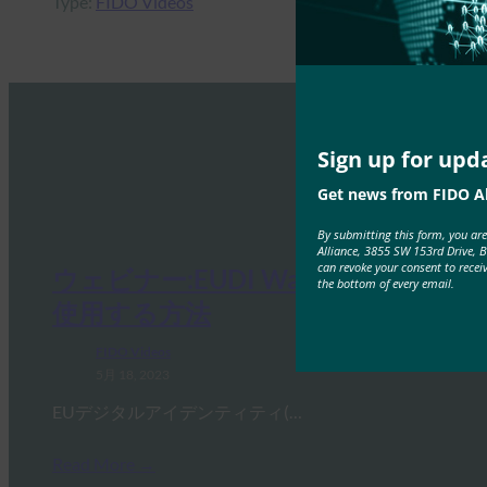
Type:
FIDO Videos
Sign up for upd
Get news from FIDO Al
By submitting this form, you ar
Alliance, 3855 SW 153rd Drive, 
can revoke your consent to recei
ウェビナー:EUDI WalletでFIDOを
the bottom of every email.
使用する方法
FIDO Videos
5月 18, 2023
EUデジタルアイデンティティ(…
Read More →