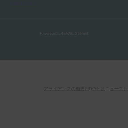
Read More →
Previous
1
…
4
5
6
7
8
…
25
Next
アライアンスの概要
FIDOとは
ニュースレ