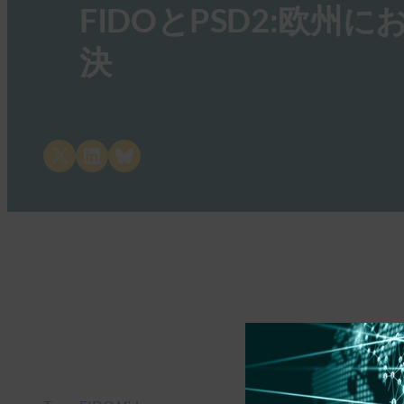
FIDOとPSD2:欧
決
Share on X
Share on LinkedIn
Share on Bluesky