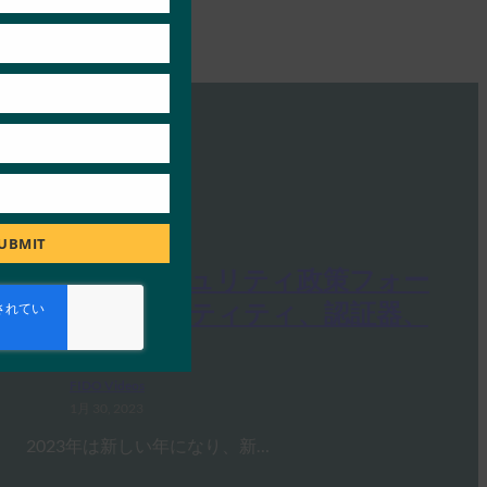
UBMIT
サイバーセキュリティ政策フォー
ラムアイデンティティ、認証器、
そして前途へ
FIDO Videos
1月 30, 2023
2023年は新しい年になり、新…