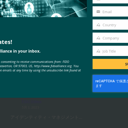
Last
Name
Email
Your
email
Country
Country
Company
ates!
Company
MORE
FIDO VIDEOS
liance in your inbox.
Job Title
Job
e consenting to receive communications from: FIDO
Title
S
Beaverton, OR 97003, US, http://www.fidoalliance.org. You
ve emails at any time by using the unsubscribe link found at
ビデオより強固な認証、より強固
なアイデンティティ：業界におけ
るパスワードレス化の現状
FIDO Videos
5月 1, 2023
アイデンティティ・マネジメント…