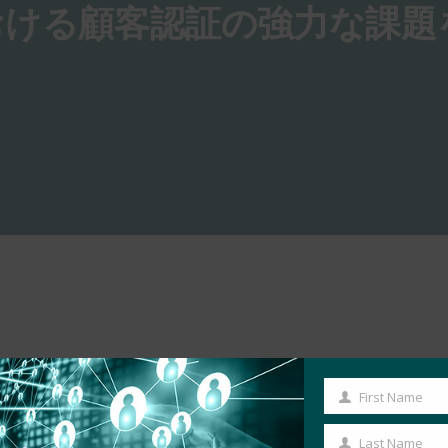
州における顧客認証の強力な課題
First Name
First
Name
Last Name