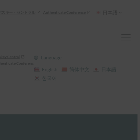
日本語
パスキー・セントラル
Authenticate Conference
skey Central
Language
henticate Conference
English
简体中文
日本語
한국어