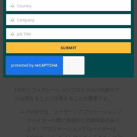
に定義された特定の条件下で、デフォルトで
email
Country
Country
FIDOベースの認証を強制することができます。
Company
Company
ユーザーが信頼できる認証局にFIDO認証器を登
録し、各アプリケーションに直接登録することな
Job Title
Job
く、そのFIDO認証器をアプリケーション間で利
Title
SUBMIT
用できるようにすることで、フェデレーションは
ユーザーエクスペリエンスを向上させ、セキュリ
ティを向上させ、FIDOの展開を「増幅」しま
す。
FIDOとフェデレーションプロトコルの信頼モデ
ルは異なることに注意することが重要です。
FIDOでは、ユーザーとアプリケーションプ
ロバイダーの間に直接的な信頼関係があり
ます。 アプリケーションプロバイダーは、