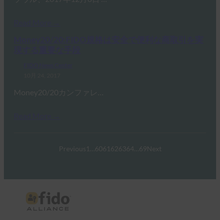
Read More →
Money20/20:FIDO規格は安全で便利な商取引を実
現する重要な手段
FIDO News Center
10月 24, 2017
Money20/20カンファレ…
Read More →
Previous
1
…
60
61
62
63
64
…
69
Next