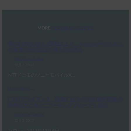
MORE
FIDO NEWS CENTER
初のFIDO UAF 1.1実装により、Androidデバイスへ
の高度な生体認証の導入が容易化
FIDO News Center
12月 7, 2017
NTTドコモのソニーモバイルX…
Read More →
FIDOアライアンス、韓国におけるFIDO認証規格の
利用拡大に向けたワーキンググループを発足
FIDO News Center
12月 5, 2017
ソウル、2017年12月6日 …