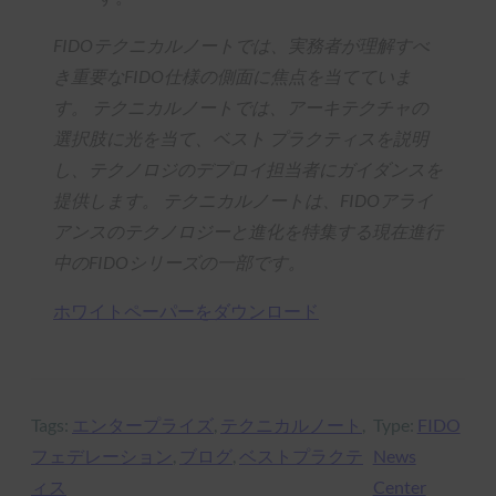
FIDOテクニカルノートでは、実務者が理解すべ
き重要なFIDO仕様の側面に焦点を当てていま
す。 テクニカルノートでは、アーキテクチャの
選択肢に光を当て、ベスト プラクティスを説明
し、テクノロジのデプロイ担当者にガイダンスを
提供します。 テクニカルノートは、FIDOアライ
アンスのテクノロジーと進化を特集する現在進行
中のFIDOシリーズの一部です。
ホワイトペーパーをダウンロード
Tags:
エンタープライズ
, 
テクニカルノート
, 
Type:
FIDO
フェデレーション
, 
ブログ
, 
ベストプラクテ
News
ィス
Center