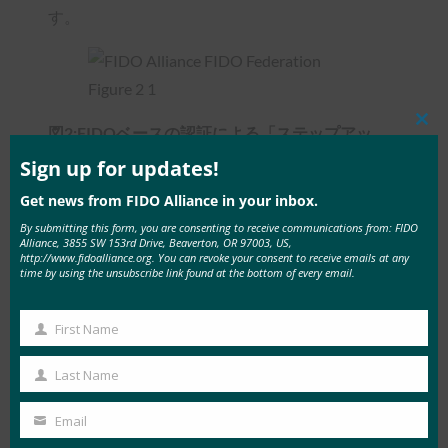
す。
図2:FIDOベースの認証による「ステップアッ
Clos
this
プ」
mod
Sign up for updates!
Get news from FIDO Alliance in your inbox.
2つのシナリオの統合がもたらす価値は、既存の
By submitting this form, you are consenting to receive communications from: FIDO
アプリケーションが認証局にFIDOベースの認証
Alliance, 3855 SW 153rd Drive, Beaverton, OR 97003, US,
http://www.fidoalliance.org. You can revoke your consent to receive emails at any
を要求するか、特定のFIDO認証器を使用できる
time by using the unsubscribe link found at the bottom of every email.
ことを前提としています。 FIDOベースの認証の
要求は、FIDO認証器を必要とするポリシー名ま
First Name
First
たは保証レベルを指定することで、明示的または
Name
暗黙的に行うことができます。 また、認証局
Last Name
Last
は、すべてのユーザー、ユーザーのグループ、ま
Name
Email
たはアプリケーションプロバイダーによって事前
Your