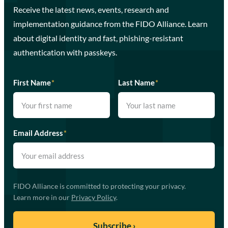
Receive the latest news, events, research and
implementation guidance from the FIDO Alliance. Learn
about digital identity and fast, phishing-resistant
authentication with passkeys.
First Name
*
Last Name
*
Email Address
*
FIDO Alliance is committed to protecting your privacy.
Learn more in our
Privacy Policy
.