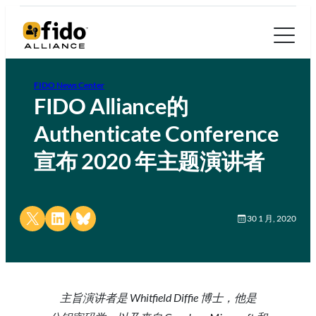
FIDO News Center
FIDO Alliance的
Authenticate Conference
宣布 2020 年主题演讲者
Share on X
Share on LinkedIn
Share on Bluesky
30 1 月, 2020
主旨演讲者是 Whitfield Diffie 博士，他是