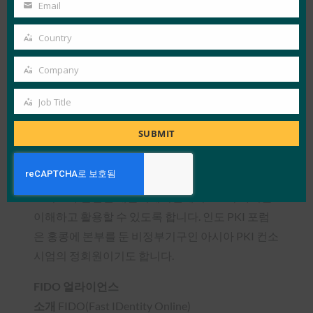
Name
인도 PKI 포럼(IPKI)
는 기술 및 서비스 제공업체, 통
Email
Your
합업체 및 최종 사용자를 한데 모아 PKI 애플리케이
email
Country
션 및 디지털 서명 인증서의 채택 및 사용을 가속화
Country
하고 업계 표준 및 교육 지원에 대한 다중 공급업체
Company
Company
테스트를 통해 상호 운용성을 촉진하는 것을 목표
로 하는 비영리 조직입니다. 인도 정부 정보 기술부
Job Title
Job
(Ministry of Information Technology)의
Title
SUBMIT
CCA(Controller of Certifying Authorities)가 후원
하는 IPKI 포럼은 PKI에 대한 인도 정보 리소스 역
할을 하며 협력 및 시장 인식을 옹호하여 조직이 비
즈니스와 관련된 애플리케이션에서 PKI의 가치를
이해하고 활용할 수 있도록 합니다. 인도 PKI 포럼
은 홍콩에 본부를 둔 비정부기구인 아시아 PKI 컨소
시엄의 정회원이기도 합니다.
FIDO 얼라이언스
소개
FIDO(Fast IDentity Online)