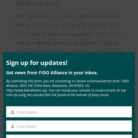
정회원이기도 합니다.
FIDO 얼라이언스 인도 워킹 그룹의 공동 의장이자
NXP 세미컨덕터즈의 글로벌 영업 및 마케팅 수석
이사인 아쇽 찬닥(Ashok Chandak)은 “선도적인 디
지털 경제 플랫폼 및 서비스 제공업체의 지원으로
FIDO 인증은 채택 곡선의 전환점에 도달했다”고 말
Clos
this
했다. “W3C의 최신 WebAuthn 사양 및 주요 웹 브
mod
Sign up for updates!
라우저의 지원 약속은 인도를 포함한 전 세계적으
Get news from FIDO Alliance in your inbox.
로 FIDO의 거의 유비쿼터스 가용성을 보장하는 데
By submitting this form, you are consenting to receive communications from: FIDO
도움이 될 것입니다. 이러한 장점은 PKI 애플리케이
Alliance, 3855 SW 153rd Drive, Beaverton, OR 97003, US,
http://www.fidoalliance.org. You can revoke your consent to receive emails at any
션 및 디지털 서명 인증서의 채택 및 사용을 가속화
time by using the unsubscribe link found at the bottom of every email.
하려는 인도 PKI 포럼과 정부의 공동 목표와 완벽하
게 맞아떨어집니다.”
First Name
First
Name
인도 PKI 컨소시엄 소개
Last Name
Last