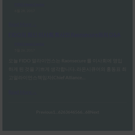
FIDO News Center
6월 28, 2017
Read More →
FIDO의 최신 이사회 회사인 Raonsecure와의 Q&A
FIDO News Center
5월 26, 2017
오늘 FIDO 얼라이언스는 Raonsecure 를 이사회에 영입
하게 된 것을 기쁘게 생각합니다. 라온시큐어의 홍동표 최
고얼라이언스책임자(Chief Alliance…
Read More →
Previous
1
…
62
63
64
65
66
…
68
Next