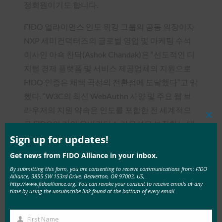
정회원이기도 합니다.
FIDO 얼라이언스 인도 워킹 그룹의 공동 의장이자
NXP 세미컨덕터즈의 글로벌 영업 및 마케팅 수석
이사인 아쇽 찬닥(Ashok Chandak)은 “선도적인 디
지털 경제 플랫폼 및 서비스 제공업체의 지원으로
FIDO 인증은 채택 곡선의 전환점에 도달했다”고 말
했다. “W3C의 최신 WebAuthn 사양 및 주요 웹 브
라우저의 지원 약속은 인도를 포함한 전 세계적으
Clos
로 FIDO의 거의 유비쿼터스 가용성을 보장하는 데
this
mod
도움이 될 것입니다. 이러한 장점은 PKI 애플리케이
Sign up for updates!
션 및 디지털 서명 인증서의 채택 및 사용을 가속화
Get news from FIDO Alliance in your inbox.
하려는 인도 PKI 포럼과 정부의 공동 목표와 완벽하
By submitting this form, you are consenting to receive communications from: FIDO
Alliance, 3855 SW 153rd Drive, Beaverton, OR 97003, US,
게 맞아떨어집니다.”
http://www.fidoalliance.org. You can revoke your consent to receive emails at any
time by using the unsubscribe link found at the bottom of every email.
인도 PKI 컨소시엄 소개
First Name