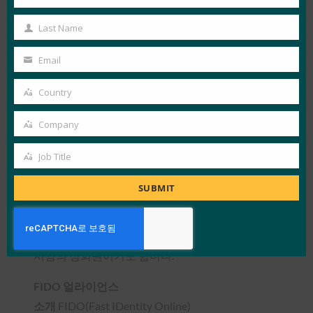
인도 PKI 포럼(IPKI)
는 기술 및 서비스 제공업체, 통
First
합업체 및 최종 사용자를 한데 모아 PKI 애플리케이
Name
Last Name
Last
션 및 디지털 서명 인증서의 채택 및 사용을 가속화
Name
하고 업계 표준 및 교육 지원에 대한 다중 공급업체
Email
Your
테스트를 통해 상호 운용성을 촉진하는 것을 목표
email
Country
로 하는 비영리 조직입니다. 인도 정부 정보 기술부
Country
(Ministry of Information Technology)의
Company
Company
CCA(Controller of Certifying Authorities)가 후원
Job Title
하는 IPKI 포럼은 PKI에 대한 인도 정보 리소스 역
Job
할을 하며 협력 및 시장 인식을 옹호하여 조직이 비
Title
SUBMIT
즈니스와 관련된 애플리케이션에서 PKI의 가치를
이해하고 활용할 수 있도록 합니다. 인도 PKI 포럼
은 홍콩에 본부를 둔 비정부기구인 아시아 PKI 컨소
시엄의 정회원이기도 합니다.
FIDO 얼라이언스
소개
FIDO(Fast IDentity Online)