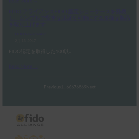
Read More →
FIDO アライアンスFIDO 認定ショーケースを発表
し、シンプルで堅牢な認証を可能にする多様な製品
を取り上げます
FIDO News Center
2月 13, 2017
FIDO認定を取得した100以…
Read More →
Previous
1
…
66
67
68
69
Next
X
LinkedIn
YouTube
Bluesky