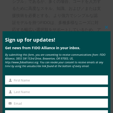
シブル」であるが、多くの場合、コードを入力す
るために高度なスキル、知識、および／または支
援技術を必要とする。 より強力でシンプルな認
証モデルを持つFIDOは、多種多様なニーズに対
応する幅広い選択肢をサポートしているため、ア
Clos
this
クセシブルな認証を提供するのに適している。
mod
Sign up for updates!
本日発表されたペーパーでは、障害者のニーズを
Get news from FIDO Alliance in your inbox.
念頭に置いてFIDOを導入する理由と留意点につ
By submitting this form, you are consenting to receive communications from: FIDO
いて詳しく述べている。 我々は、サービスプロ
Alliance, 3855 SW 153rd Drive, Beaverton, OR 97003, US,
http://www.fidoalliance.org. You can revoke your consent to receive emails at any
バイダーがFIDOの導入を計画する際に、これら
time by using the unsubscribe link found at the bottom of every email.
のガイドラインを参照することを強く推奨する。
First Name
この論文には多くの労力と協力が費やされた。
First
本稿の主執筆者として多大な働きをしてくれたメ
Name
Last Name
Last
タのヤオ・ミンに感謝したい。 また、VMwareの
Name
Email
Joyce Oshita氏には、視力を失った彼女自身が
Your
FIDOを含む様々な認証方式を活用した経験を提