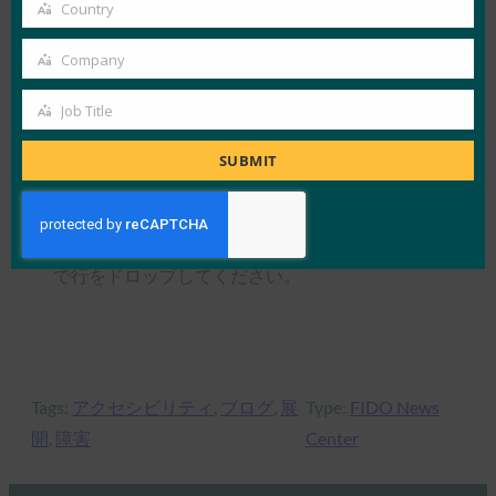
email
Country
Country
供していただいた。
Company
ホワイトペーパーに加え、ヤオとジョイスは
Company
2022年12月15日午後2時（米国東部時間）より
Job Title
Job
ウェビナーに参加し、このトピックに関する両者
Title
SUBMIT
の見解について話し合う。
論文はこちら
から
入手できます。フィードバッ
クはいつでも大歓迎です –
info@fidoalliance.org
で行をドロップしてください。
Tags:
アクセシビリティ
, 
ブログ
, 
展
Type:
FIDO News
開
, 
障害
Center