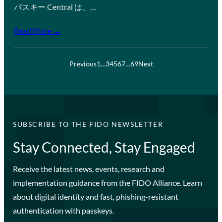
パスキー Central は、…
Read More →
Previous
1
…
3
4
5
6
7
…
69
Next
SUBSCRIBE TO THE FIDO NEWSLETTER
Stay Connected, Stay Engaged
Receive the latest news, events, research and
implementation guidance from the FIDO Alliance. Learn
about digital identity and fast, phishing-resistant
authentication with passkeys.