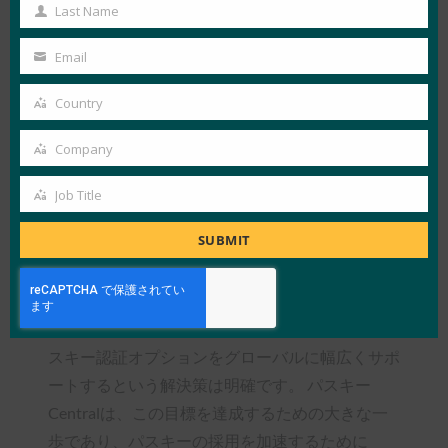
Name
命を起こすことに尽力しています。これにより、
Last Name
Last
お客様は簡単、迅速、安全にサインアップとサイ
Name
Email
ンインができるようになります。 パスキー
Your
Centralは、現在および将来の人々のデジタルラ
email
Country
Country
イフにプラスの影響を与える新しいリソースで、
その使命を実現します。」 – Trusona、CEO、
Company
Company
Ori Eisen
氏
Job Title
Job
「ログイン認証情報の盗難によるフィッシング攻
Title
SUBMIT
撃は、今日の個人や企業が直面している最大のサ
イバーセキュリティリスクの1つです。フィッシ
ングに強いパスワードレスの未来を実現するため
には、パスキーの実装に関する教育を優先し、パ
スキー認証オプションをグローバルに幅広くサポ
ートするという解決策は明確です。 パスキー
Centralは、この目標を達成するための大きな一
歩であり、パスキーの採用を加速するために