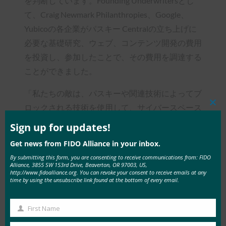
を判断しています。Founding Underwritersとし
て、Craig Newmark Philanthropies、Google、
Yubicoの各企業がパスキー Centralの立ち上げに
必要な基礎研究、ウェブ、コンテンツ開発の費用
を投資し、参加したことで、その費用を調達する
ことができました。
「私たちの敵は、パスキーや関連技術によってブ
ロックされる技術を使用して、サイバースペース
Clos
this
で国家を攻撃します。パスキーの採用を加速し、
mod
Sign up for updates!
パスキーが国を守り、オンライン生活を少しでも
Get news from FIDO Alliance in your inbox.
楽にすることを一般の人々に理解してもらうため
By submitting this form, you are consenting to receive communications from: FIDO
に、できることをする必要があります」 – Craig
Alliance, 3855 SW 153rd Drive, Beaverton, OR 97003, US,
http://www.fidoalliance.org. You can revoke your consent to receive emails at any
Newmark Philanthropies、創設者兼ISR、
Craig
time by using the unsubscribe link found at the bottom of every email.
Newmark
氏
First Name
First
「Trusonaは、デジタルビジネスの認証体験に革