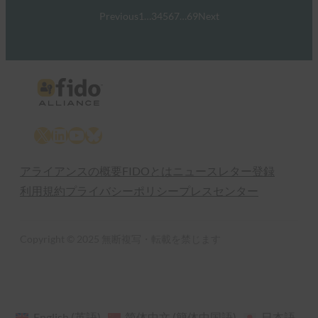
Previous
1
…
3
4
5
6
7
…
69
Next
X
LinkedIn
YouTube
Bluesky
アライアンスの概要
FIDOとは
ニュースレター登録
利用規約
プライバシーポリシー
プレスセンター
Copyright © 2025 無断複写・転載を禁じます
English
(
英語
)
简体中文
(
簡体中国語
)
日本語