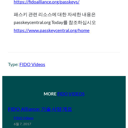
https://fidoalliance.org/passkeys/
패스키 관련 리소스에 대한 자세한 내용은
passkeycentral.org Today를 참조하십시오
https://www.passkeycentral.org/home
Type:
FIDO Videos
MORE
FIDO VIDEOS
FIDO Alliance: 기술 사양 개요
FIDO Videos
6월 7, 2017