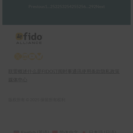
Previous
1
…
252
253
254
255
256
…
292
Next
X
LinkedIn
YouTube
Bluesky
联盟概述
什么是FIDO
订阅时事通讯
使用条款
隐私政策
媒体中心
版权所有 © 2025 保留所有权利
English
(
英语
)
简体中文
日本語
(
日语
)