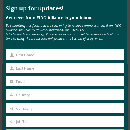
1Password、Amazon、Google、Microsoft、
this
mod
Sign up for updates!
Yubico等公司的演讲者将发表其他主题演讲，提供
Get news from FIDO Alliance in your inbox.
有关现代身份验证的多样化和全球视角。
By submitting this form, you are consenting to receive communications from: FIDO
Alliance, 3855 SW 153rd Drive, Beaverton, OR 97003, US,
http://www.fidoalliance.org. You can revoke your consent to receive emails at any
time by using the unsubscribe link found at the bottom of every email.
Type:
FIDO in the News
First Name
First
Name
Last Name
Last
Name
Email
MORE
FIDO IN THE NEWS
Your
email
Country
9to5Google：三星 Galaxy S10 花絮：Bixby 按钮重
Country
新映射、RIP 通知 LED、颜色等
Company
Company
FIDO in the News
20 2 月, 2019
Job Title
Job
9to5Google 强调，新…