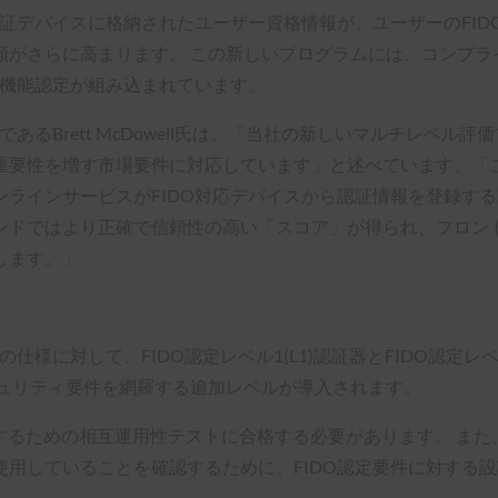
認証デバイスに格納されたユーザー資格情報が、ユーザーのFI
がさらに高まります。 この新しいプログラムには、コンプライ
O機能認定が組み込まれています。
あるBrett McDowell氏は、「当社の新しいマルチレベル
重要性を増す市場要件に対応しています」と述べています。「こ
ンラインサービスがFIDO対応デバイスから認証情報を登録す
ンドではより正確で信頼性の高い「スコア」が得られ、フロン
します。」
仕様に対して、FIDO認定レベル1(L1)認証器とFIDO認定レ
キュリティ要件を網羅する追加レベルが導入されます。
準拠するための相互運用性テストに合格する必要があります。 
用していることを確認するために、FIDO認定要件に対する