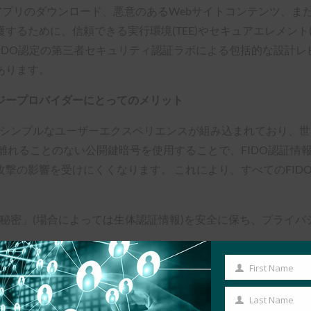
は、アプリのダウンロード、悪意のあるWebサイトコンテンツ、
るために、信頼できる実行環境(TEE)やセキュアエレメント
、FIDO認定の第三者セキュリティ認証ラボによる包括的な設計レ
あります。
ジープロバイダーにとってのメリット
シンプルなユーザーエクスペリエンスが組み込まれており、世
離れることのない公開鍵暗号を使用することで、FIDO認証情
撃の影響を受けにくくなります。 これにより、すべてのFID
「秘密」(場合によっては生体認証情報)を安全に保ち、プライ
First Name
Webサービスプロバイダーは、消費者が使用するFIDO認証器
First
DO認証器を市場に投入しているテクノロジープロバイダーは、
Name
Last Name
Last
現在、Aetna、Facebook、Google、eBay、Bank o