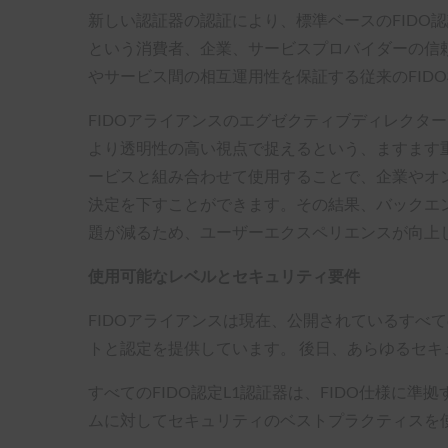
新しい認証器の認証により、標準ベースのFIDO
という消費者、企業、サービスプロバイダーの信頼
やサービス間の相互運用性を保証する従来のFID
FIDOアライアンスのエグゼクティブディレクターで
より透明性の高い視点で捉えるという、ますます
ービスと組み合わせて使用することで、企業やオ
決定を下すことができます。その結果、バックエ
題が減るため、ユーザーエクスペリエンスが向上
使用可能なレベルとセキュリティ要件
FIDOアライアンスは現在、公開されているすべての
トと認定を提供しています。 後日、あらゆるセ
すべてのFIDO認定L1認証器は、FIDO仕様に
ムに対してセキュリティのベストプラクティスを使