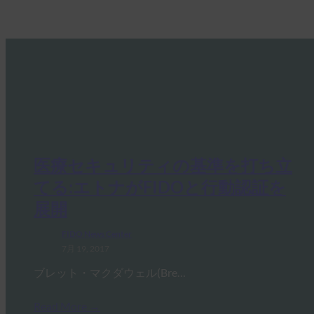
医療セキュリティの基準を打ち立
てる:エトナがFIDOと行動認証を
展開
FIDO News Center
7月 19, 2017
ブレット・マクダウェル(Bre…
Read More →