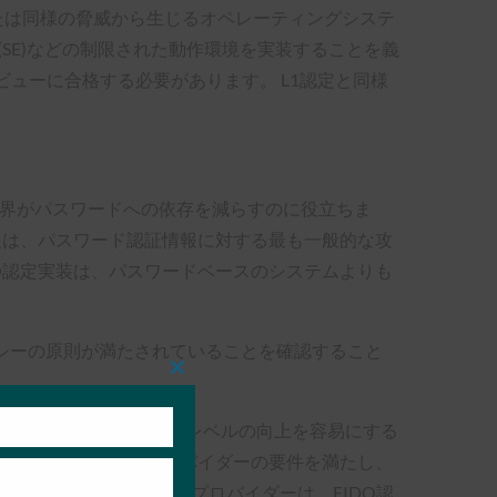
または同様の脅威から生じるオペレーティングシステ
(SE)などの制限された動作環境を実装することを義
ビューに合格する必要があります。 L1認定と同様
界がパスワードへの依存を減らすのに役立ちま
報は、パスワード認証情報に対する最も一般的な攻
O認定実装は、パスワードベースのシステムよりも
バシーの原則が満たされていることを確認すること
Close
this
module
の評価、要件の設定、保証レベルの向上を容易にする
その実装がサービスプロバイダーの要件を満たし、
f Americaなどのサービスプロバイダーは、FIDO認