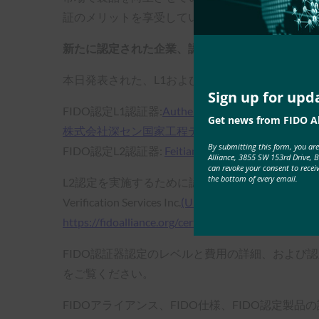
証のメリットを享受しています。
新たに認定された企業、認定ラボ、その他のリソ
本日発表された、L1およびL2認定を取得した組
Sign up for upd
FIDO認定L1認証器:
AuthenTrend Technology Inc.
;
キ
Get news from FIDO Al
株式会社
深セン国家工程デジタルテレビ株式会社
By submitting this form, you ar
FIDO認定L2認証器:
Feitian Technologies Co., Ltd.
Alliance, 3855 SW 153rd Drive, 
can revoke your consent to recei
the bottom of every email.
L2認定を実施するために認定されたラボ
は次のと
Verification Services Inc.
(UL Verification Services Inc.
https://fidoalliance.org/certification/accredited-secu
FIDO認証器認定のレベルと費用の詳細、および
をご覧ください。
FIDOアライアンス、FIDO仕様、FIDO認定製