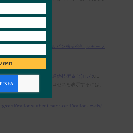
リント・イノベーションズ)
ピクセルピン株式会社
;
シャープ
UBMIT
LSラボ
;
一般社団法人電気通信技術協会(TTA);
UL
を受け付けています。 プロセスを表示するには、
org/certification/authenticator-certification-levels/