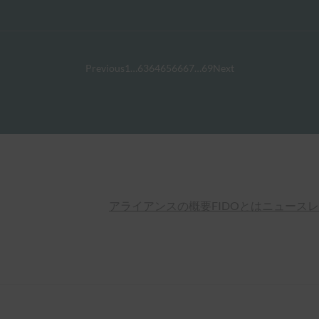
Previous
1
…
63
64
65
66
67
…
69
Next
アライアンスの概要
FIDOとは
ニュースレ