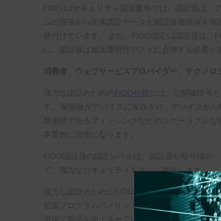
FIDO L2セキュリティ認定要件では、認証器
ムの侵害から生体認証データと認証資格情報を保護す
務付けています。 また、FIDO認定L2認証器は
に、認証器は相互運用性テストに合格する必要が
消費者、ウェブサービスプロバイダー、テクノロ
強力な認証のための
FIDO仕様
には、公開鍵暗号と
す。 秘密鍵がデバイスに保存され、デバイスから
撃形態であるフィッシングなどのスケーラブルな攻
本質的に安全になります。
FIDO認証器の認定レベルは、認証器が暗号鍵の
で、強力なセキュリティをさらに強化します。
強力な認証のためにFIDO認証資格を受け入れる
拡張プログラムのメリットを享受できます。 FI
市場で製品を向上させていると自信を持って報告しています。 