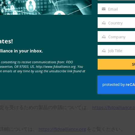
Name
Email
Your
ース
email
Country
Country
織は次のとおりです。
Company
ates!
Company
ャンバスバイオ;
i-Sprint Innovations Pte Ltd(アイスプ
liance in your inbox.
Job Title
Job
e consenting to receive communications from: FIDO
Title
S
Beaverton, OR 97003, US, http://www.fidoalliance.org. You
ve emails at any time by using the unsubscribe link found at
おりです。
北京銀聯カード技術有限公司;
ブライトサイトBV;
DP
)
とFIDOアライアンスは現在、認定を求める追加のラボの申請
rity-laboratories/
にアクセスしてください。
認定を受けるための製品の申請については、
https://fidoalliance.
品の詳細については、
https://fidoalliance.org
をご覧ください。