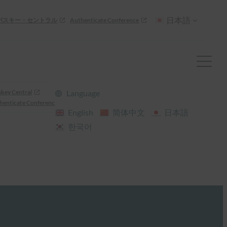
日本語
パスキー・セントラル
Authenticate Conference
skey Central
Language
henticate Conference
English
简体中文
日本語
한국어