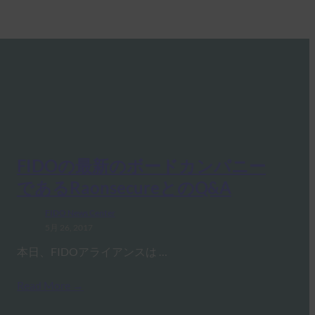
FIDOの最新のボードカンパニー
であるRaonsecureとのQ&A
FIDO News Center
5月 26, 2017
本日、FIDOアライアンスは …
Read More →