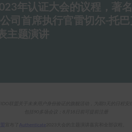
2023年认证大会的议程，著
of安全公司首席执行官雷切尔-托
将发表主题演讲
FIDO联盟关于未来用户身份验证的旗舰活动，为期3天的日程安
包括90多场会议；8月18日前可提前注册
联盟
宣布了
Authenticate
2023大会的主题演讲嘉宾和全部议程。