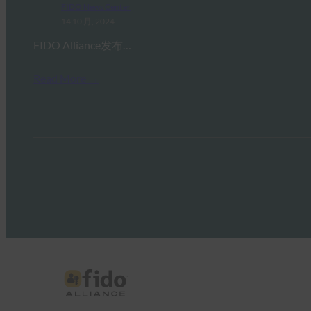
FIDO News Center
14 10 月, 2024
FIDO Alliance发布…
Read More →