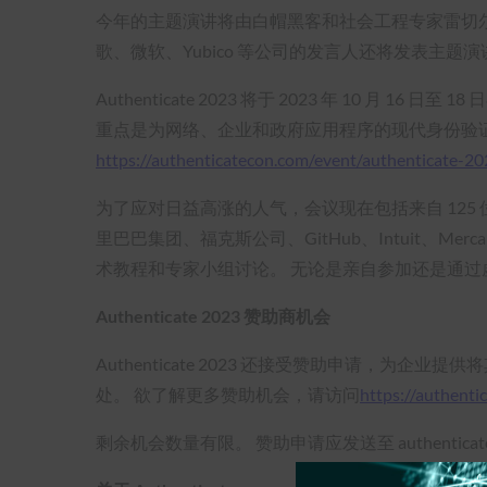
今年的主题演讲将由白帽黑客和社会工程专家雷切尔-托巴克
歌、微软、Yubico 等公司的发言人还将发表主
Authenticate 2023 将于 2023 年 10 
重点是为网络、企业和政府应用程序的现代身份验
https://authenticatecon.com/event/authenticate-20
为了应对日益高涨的人气，会议现在包括来自 125
里巴巴集团、福克斯公司、GitHub、Intuit、Merca
术教程和专家小组讨论。 无论是亲自参加还是通
Authenticate 2023 赞助商机会
Authenticate 2023 还接受赞助申请
处。 欲了解更多赞助机会，请访问
https://authenti
剩余机会数量有限。 赞助申请应发送至 authenticate@fid