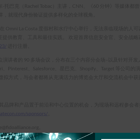
（Rachel Tobac）主讲，CNN、《60 分钟》等媒体都曾报
题演讲，就现代身份验证提供多样化的全球视角。
月 16 日至 18 日在 Omni La Costa 度假村和水疗中心举行，无
证提供教育、工具和最佳实践。 欢迎首席信息安全官、安全战略
23/
进行注册。
 位演讲者的 90 多场会议，分布在三个内容分会场–以及针对开
ri、Pinterest、Salesforce、星巴克、Shopify、Tar
过虚拟方式，与会者都将从充满活力的博览会大厅和交流机会中获
，为企业提供将其品牌和产品置于前沿和中心位置的机会，为现场和远程
catecon.com/sponsors/
。
oalliance.org。