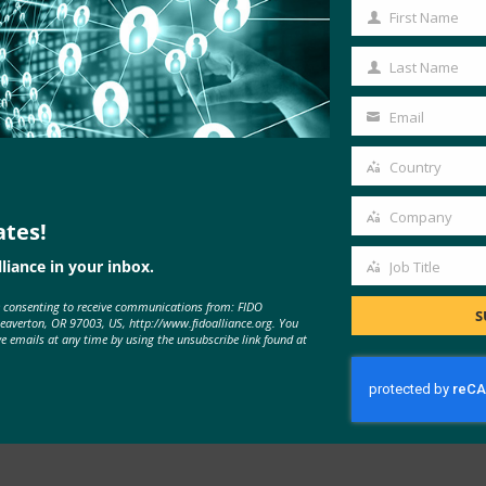
First Name
First
所有方面的会议，重点关注基于 FIDO 标准的方法。 Authentica
Name
Last Name
Last
在企业、网络和政府应用程序中采用现代身份验证。
Name
Email
联盟是一个跨行业联盟，提供标准、认证和市场采用计划，以加快使用更简
Your
email
Country
8 日在加利福尼亚州卡尔斯巴德的 Omni La Costa Resort and Spa
Country
itter 上关注
@AuthenticateCon
。
Company
ates!
Company
、谷歌、微软和 Yubico。
liance in your inbox.
Job Title
Job
e consenting to receive communications from: FIDO
Title
S
Beaverton, OR 97003, US, http://www.fidoalliance.org. You
ve emails at any time by using the unsubscribe link found at