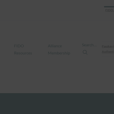
FIDO 
Search…
FIDO
Alliance
Passkey 
Authenti
Resources
Membership