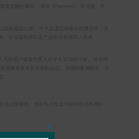
道过她的漏洞。 来自 1Password、亚马逊、谷
法亲临现场的人可以选择虚拟出席。 今年是该活动举办的第四年，其
家、企业架构师以及产品和业务领导人登录
发人员和用户体验负责人的半天互动研讨会。 来自阿
get 等公司的演讲者将带来丰富多彩的会议、详细的案例研究、技
益。
参会者提供品牌曝光、潜在客户生成功能和其他各种好
Close
this