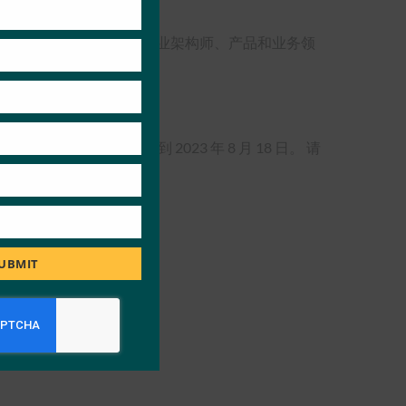
module
te 是 CISO、安全战略家、企业架构师、产品和业务领
单、更强大的身份验证。
 度假村举行。 早鸟报名折扣截止到 2023 年 8 月 18 日。 请
UBMIT