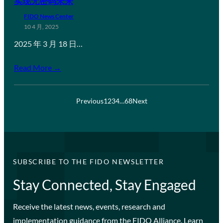
实现无密码未来
FIDO News Center
10 4 月, 2025
2025 年 3 月 18 日…
Read More →
Previous
1
2
3
4
…
68
Next
SUBSCRIBE TO THE FIDO NEWSLETTER
Stay Connected, Stay Engaged
Receive the latest news, events, research and
implementation guidance from the FIDO Alliance. Learn