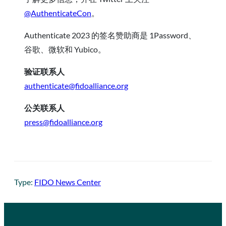
@AuthenticateCon
。
Authenticate 2023 的签名赞助商是 1Password、
谷歌、微软和 Yubico。
验证联系人
authenticate@fidoalliance.org
公关联系人
press@fidoalliance.org
Type:
FIDO News Center