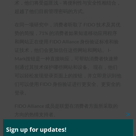
术，他们将受益匪浅 – 将便利性与安全性相结合，
超越了他们目前管理密码的方式。
在同一项研究中，消费者听取了 FIDO 技术及其优
势的简报，71% 的消费者如果知道移动应用程序
和网站正在使用 FIDO Alliance 身份验证标准和验
证技术，他们会更加信任这些网站和网站。 I-
Mark按钮是一种直接响应，可帮助消费者快速辨
别通过其技术保护哪些网站和设备。 现在，他们
可以轻松发现登录页面上的按钮，并立即意识到他
们可以使用 FIDO 身份验证进行更安全、更安全的
登录。
FIDO Alliance 成员是联盟在消费者方面所采取的
方向的热情支持者。
Clos
this
有关消费者和服务提供商的更多信息，请访问
mod
Sign up for updates!