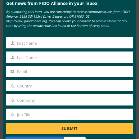
www.loginwithfido.com
Get news from FIDO Alliance in your inbox.
By submitting this form, you are consenting to receive communications from: FIDO
如需 FIDO Alliance 研究报告的完整副本，
Alliance, 3855 SW 153rd Drive, Beaverton, OR 97003, US,
http://www.fidoalliance.org. You can revoke your consent to receive emails at any
https://fidoalliance.org/consumerresearch/
time by using the unsubscribe link found at the bottom of every email.
关于 FIDO Alliance
First Name
FIDO（在线快速身份识别）联盟 （
First
www.fidoalliance.org
） 成立于 2012 年 7 月，旨在
Name
Last Name
Last
解决强身份验证技术之间缺乏互操作性的问题，并
Name
解决用户在创建和记住多个用户名和密码时面临的
Email
Your
问题。 FIDO Alliance正在通过更简单、更强大的
email
Country
身份验证
标准
来改变身份验证的性质，这些标准定
Country
义了一组开放、可扩展、可互操作的机制，以减少
Company
Company
对密码的依赖。 在对在线服务进行身份验证时，
FIDO 身份验证更强大、更私密、更易用。
Job Title
Job
Title
接触
SUBMIT
凯伦竞技场