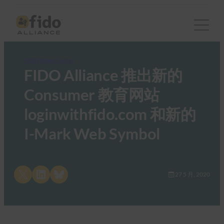
FIDO News Center
FIDO Alliance 推出新的
Consumer 教育网站
loginwithfido.com 和新的
I-Mark Web Symbol
Share on X
Share on LinkedIn
Share on Bluesky
27 5 月, 2020