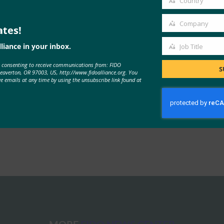
Country
Country
 7 月，旨在解决强身份验证技术之间缺乏互操作性的问题，并解决
体专长，FIDO联盟正在实现更简单、更强大的在线体验，以及更
Company
ates!
Company
对FIDO认证产品和服务的信心和信任。
liance in your inbox.
Job Title
Job
e consenting to receive communications from: FIDO
Title
S
Beaverton, OR 97003, US, http://www.fidoalliance.org. You
ve emails at any time by using the unsubscribe link found at