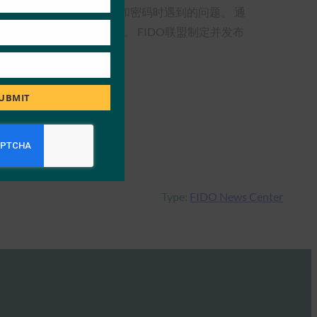
用户在创建和记忆多个用户名和密码时遇到的问题。 通
安全的在线身份和设备。 FIDO联盟制定并发布
UBMIT
Type:
FIDO News Center