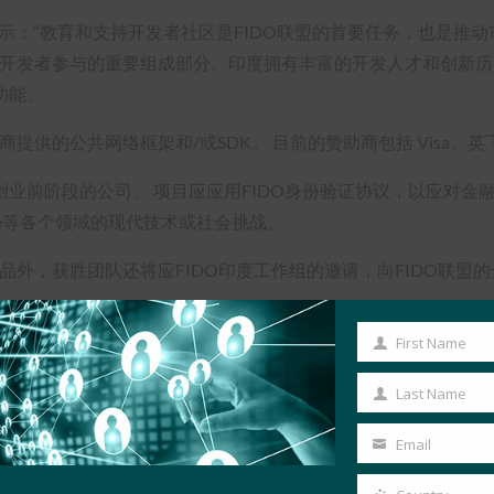
kiar表示：”教育和支持开发者社区是FIDO联盟的首要任务，也是
地开发者参与的重要组成部分。印度拥有丰富的开发人才和创新历
功能。
公共网络框架和/或SDK。 目前的赞助商包括 Visa、英飞凌、三星电子、
业前阶段的公司。 项目应应用FIDO身份验证协议，以应对金
se等各个领域的现代技术或社会挑战。
品外，获胜团队还将应FIDO印度工作组的邀请，向FIDO联盟
点击此处报名参加
： https://forms.gle/infm9319Ph8HwbJv8
First Name
First
Name
Last Name
Last
赛印度主页：
https://fidoalliance.org/fido-developer-challenge-20
Name
Email
Your
email