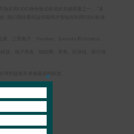
推动市场采用FIDO身份验证标准的关键因素之一。 “多
史–我们期待看到这些聪明才智如何利用FIDO标准
Trustkey、Ensurity 和 Octatco。
融科技、电子商务、物联网、零售、区块链、医疗保
的全球利益相关者做最后的陈述。
Close
this
module
22-india/