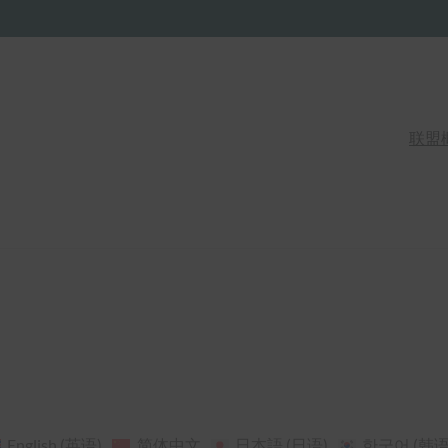
联盟
English
(
英语
)
简体中文
日本語
(
日语
)
한국어
(
韩