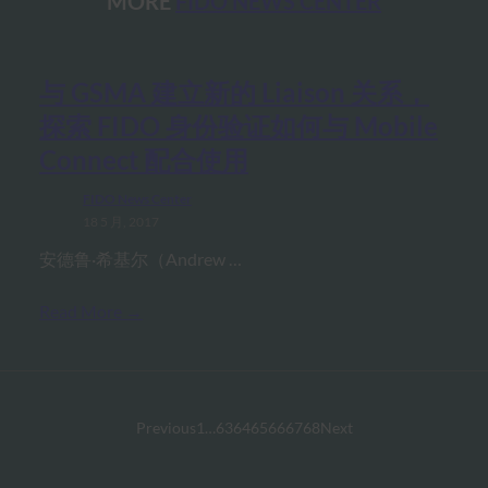
MORE
FIDO NEWS CENTER
与 GSMA 建立新的 Liaison 关系，
探索 FIDO 身份验证如何与 Mobile
Connect 配合使用
FIDO News Center
18 5 月, 2017
安德鲁·希基尔（Andrew …
Read More →
Previous
1
…
63
64
65
66
67
68
Next