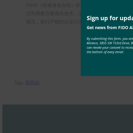
FIDO（快速身份在线）联盟成立于 2012 年
过利用数百家领先技术、消费者服务和政府组织的集
Sign up for upd
规范，执行严格的认证计划，并教育消费者，以建立
Get news from FIDO Al
By submitting this form, you ar
Alliance, 3855 SW 153rd Drive, 
can revoke your consent to recei
the bottom of every email.
Tags:
新闻稿