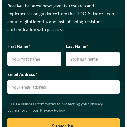
Receive the latest news, events, research and
implementation guidance from the FIDO Alliance. Learn
about digital identity and fast, phishing-resistant
authentication with passkeys.
First Name
*
Last Name
*
Email Address
*
FIDO Alliance is committed to protecting your privacy.
Learn more in our
Privacy Policy
.