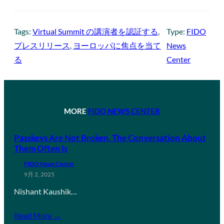
Tags:
Virtual Summit の講演者を認証する
, 
Type:
FIDO
プレスリリース
, 
ヨーロッパに焦点を当て
News
る
Center
MORE
FIDO NEWS CENTER
Passkeys Are Not Broken. The Conversation About
Them Often Is
FIDO News Center
9月 2, 2025
Nishant Kaushik…
Read More →