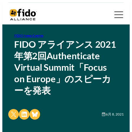
FIDO News Center
FIDO アライアンス 2021
年第2回Authenticate
Virtual Summit「Focus
on Europe」のスピーカ
ーを発表
Share on X
Share on LinkedIn
Share on Bluesky
6月 8, 2021