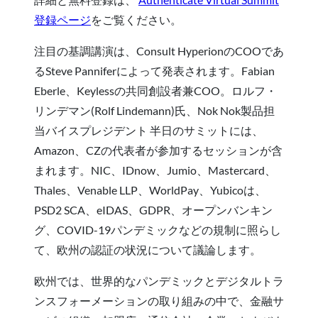
登録ページ
をご覧ください。
注目の基調講演は、Consult HyperionのCOOであ
るSteve Panniferによって発表されます。Fabian
Eberle、Keylessの共同創設者兼COO。ロルフ・
リンデマン(Rolf Lindemann)氏、Nok Nok製品担
当バイスプレジデント 半日のサミットには、
Amazon、CZの代表者が参加するセッションが含
まれます。NIC、IDnow、Jumio、Mastercard、
Thales、Venable LLP、WorldPay、Yubicoは、
PSD2 SCA、eIDAS、GDPR、オープンバンキン
グ、COVID-19パンデミックなどの規制に照らし
て、欧州の認証の状況について議論します。
欧州では、世界的なパンデミックとデジタルトラ
ンスフォーメーションの取り組みの中で、金融サ