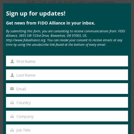
위한 고려 사항 및 모범 사례Considerations
Clos
this
and best practices for optimizing the strong
mod
Sign up for updates!
authentication for government experience
Get news from FIDO Alliance in your inbox.
By submitting this form, you are consenting to receive communications from: FIDO
Akamai와 Yubico는 이번 Authenticate Virtual
Alliance, 3855 SW 153rd Drive, Beaverton, OR 97003, US,
Summit의 시그니처 스폰서입니다. 스폰서로 참여
http://www.fidoalliance.org. You can revoke your consent to receive emails at any
time by using the unsubscribe link found at the bottom of every email.
하려면
https://authenticatecon.com/sponsors/
를
방문하십시오.
First Name
First
Authenticate Virtual Summit 시리즈에 대한 자세한
Name
Last Name
Last
내용은
https://authenticatecon.com/introducing-
Name
the-authenticate-virtual-summit-series/
.
Email
Your
FIDO Alliance 소개
email
Country
Country
2012년 7월,
www.fidoalliance.org
FIDO(Fast
Company
Company
IDentity Online) Alliance는 강력한 인증 기술 간의
상호 운용성 부족을 해결하고 사용자가 여러 사용
Job Title
Job