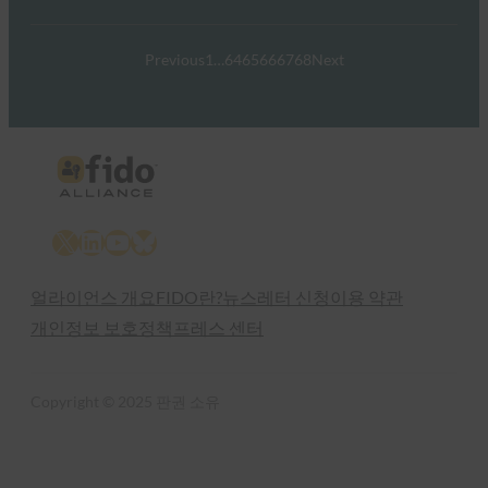
Previous
1
…
64
65
66
67
68
Next
X
LinkedIn
YouTube
Bluesky
얼라이언스 개요
FIDO란?
뉴스레터 신청
이용 약관
개인정보 보호정책
프레스 센터
Copyright © 2025 판권 소유