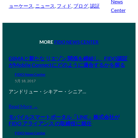
News
ョーケース
, 
ニュース
, 
フィド
, 
ブログ
, 
認証
Center
MORE
FIDO NEWS CENTER
GSMAと新たな リエゾン 関係を締結し、FIDO認証
がMobile Connectにどのように適合するかを探る
FIDO News Center
5月 18, 2017
アンドリュー・シキアー・シニア…
Read More →
モバイルスマートポータル「LINE」株式会社が
FIDO アライアンス の取締役に就任
FIDO News Center