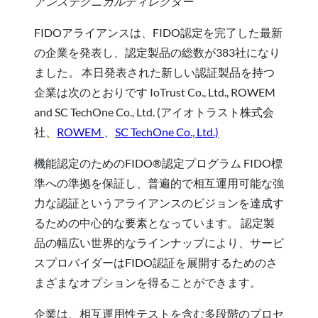
アンステクニカルディレクター
FIDOアライアンスは、FIDO認定を完了した最新
の企業を発表し、認定製品の総数が383社になり
ました。 本日発表された新しい認証製品を持つ
企業は次のとおりです
IoTrust Co., Ltd., ROWEM
and
SC TechOne Co., Ltd. (アイオトラスト株式会
社
、
ROWEM
、
SC TechOne Co., Ltd.)
機能認定
のためのFIDO®認定プログラム
FIDO標
準への準拠を保証し、普遍的で相互運用可能な強
力な認証というアライアンスのビジョンを達成す
るための中心的な要素となっています。 認定製
品の幅広い世界的なラインナップにより、サービ
スプロバイダーはFIDO認証を展開するためのさ
まざまなオプションを得ることができます。
企業は、相互運用性テストを含む多段階のプロセ