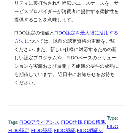
リティに裏打ちされた幅広いユースケースを、サ
ービスプロバイダーが消費者に提供する柔軟性を
提供することを意味します。
FIDO認定の価値
と
FIDO認定を最大限に活用する
方法
については、以前の認定資格の更新をご覧
ください
. また、新しい仕様に対応するための新
しい認定プログラムや、FIDOベースのソリュー
ションを実装および展開する組織の要件の成熟に
も期待しています。 近日中にお知らせをお待ち
ください。
Type:
Tags:
FIDOアライアンス
, 
FIDO仕様
, 
FIDO標準
, 
FIDO
FIDO認定
, 
FIDO認証
, 
FIDO認証
, 
FIDO認証シ