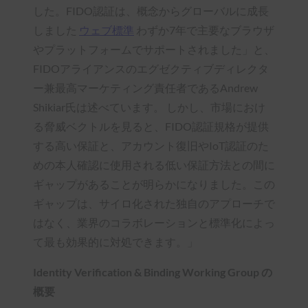
した。FIDO認証は、概念からグローバルに成長
しました
ウェブ標準
わずか7年で主要なブラウザ
やプラットフォームでサポートされました」と、
FIDOアライアンスのエグゼクティブディレクタ
ー兼最高マーケティング責任者であるAndrew
Shikiar氏は述べています。 しかし、市場におけ
る脅威ベクトルを見ると、FIDO認証規格が提供
する高い保証と、アカウント復旧やIoT認証のた
めの本人確認に使用される低い保証方法との間に
ギャップがあることが明らかになりました。この
ギャップは、サイロ化された独自のアプローチで
はなく、業界のコラボレーションと標準化によっ
て最も効果的に対処できます。」
Identity Verification & Binding Working Group の
概要