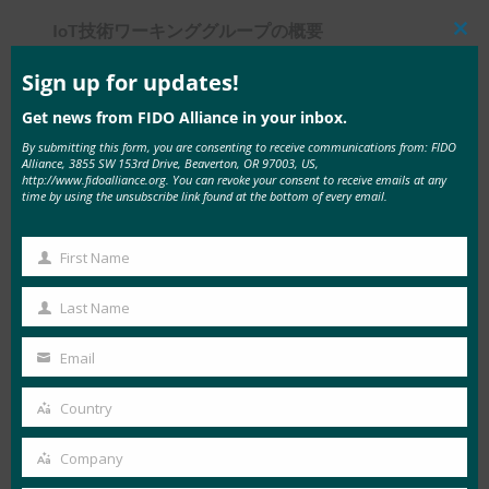
IoT技術ワーキンググループの概要
Clos
this
mod
Sign up for updates!
ガートナーは、2020年までに204億個のコネクテ
ッド・シングスが利用され、
業界全体で効率性と
Get news from FIDO Alliance in your inbox.
イノベーションの向上の機会が開かれると予測し
By submitting this form, you are consenting to receive communications from: FIDO
Alliance, 3855 SW 153rd Drive, Beaverton, OR 97003, US,
ています。 しかし、IoTセキュリティ標準や、デ
http://www.fidoalliance.org. You can revoke your consent to receive emails at any
time by using the unsubscribe link found at the bottom of every email.
フォルトのパスワード認証情報を使用した出荷や
手動のオンボーディング休暇デバイス、およびそ
First Name
れらが動作するネットワークなどの一般的なプロ
First
セスの欠如は、
大規模な攻撃
にさらされていま
Name
Last Name
Last
す。
Name
Email
Your
IoT TWGは、アライアンスの基本的な使命である
email
パスワードレス認証に沿って、IoTデバイス向け
Country
Country
の包括的な認証フレームワークを提供すること
Company
で、この問題に取り組むことを目的としていま
Company