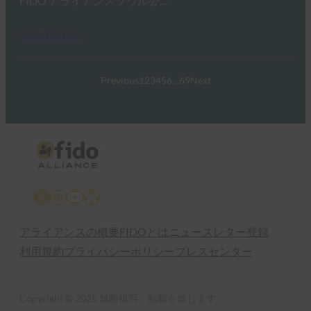
FIDO アライアンスソウル公…
Read More →
Previous
1
2
3
4
5
6
…
69
Next
X
LinkedIn
YouTube
Bluesky
アライアンスの概要
FIDOとは
ニュースレター登録
利用規約
プライバシーポリシー
プレスセンター
Copyright © 2025 無断複写・転載を禁じます