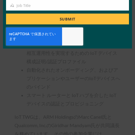
す。
Job Title
Job
ワーキンググループは、以下をカバーするユース
Title
SUBMIT
ケース、ターゲットアーキテクチャ、および仕様
を開発します。
サービス プロバイダーと IoT デバイス間の
相互運用性を実現するための IoT デバイス
構成証明/認証プロファイル
自動化されたオンボーディング、およびア
プリケーションやユーザーのIoTデバイスへ
のバインド
スマート ルーターと IoT ハブを介した IoT
デバイスの認証とプロビジョニング
IoT TWGは、ARM HoldingsのMarc Canel氏と
Qualcomm, Inc.のGiridhar Mandyam氏が共同議長
を務めています。 その他の参加企業には、