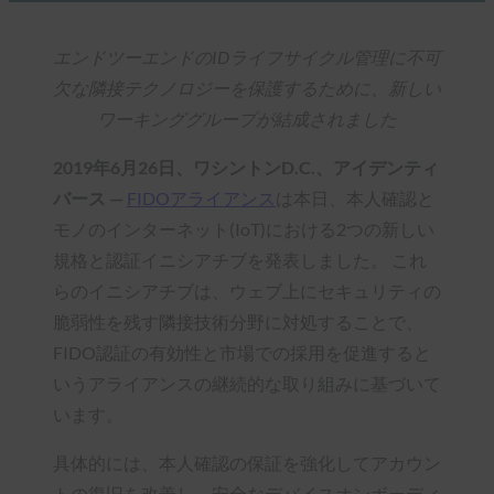
エンドツーエンドのIDライフサイクル管理に不可
欠な隣接テクノロジーを保護するために、新しい
ワーキンググループが結成されました
2019年6月26日、ワシントンD.C.、アイデンティ
バース —
FIDOアライアンス
は本日、本人確認と
モノのインターネット(IoT)における2つの新しい
規格と認証イニシアチブを発表しました。 これ
らのイニシアチブは、ウェブ上にセキュリティの
脆弱性を残す隣接技術分野に対処することで、
FIDO認証の有効性と市場での採用を促進すると
いうアライアンスの継続的な取り組みに基づいて
います。
具体的には、本人確認の保証を強化してアカウン
トの復旧を改善し、安全なデバイスオンボーディ