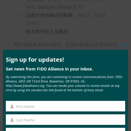
W3C WebAuthn 和 Web 支付）
法规对身份验证的影响
（PSD2、GDPR、
CCPA）
技术和开发人员教程
我们鼓励具有独特观点、实施经验或认证专业知识
Clos
的行业专业人士在 2019 年 11 月 1 日之前提交演
this
mod
Sign up for updates!
讲提案。 要提交演讲提案，请访问
Get news from FIDO Alliance in your inbox.
www.authenticatecon.com
。
By submitting this form, you are consenting to receive communications from: FIDO
Alliance, 3855 SW 153rd Drive, Beaverton, OR 97003, US,
参与 Authenticate
http://www.fidoalliance.org. You can revoke your consent to receive emails at any
除了认证阶段外，FIDO联盟还为2020年的活动提
time by using the unsubscribe link found at the bottom of every email.
供了许多赞助和参展商机会。 希望在
Authenticate 上展示其品牌和产品的公司可以在
First Name
First
www.authenticatecon.com
上了解有关这些机会的
Name
Last Name
更多信息。
Last