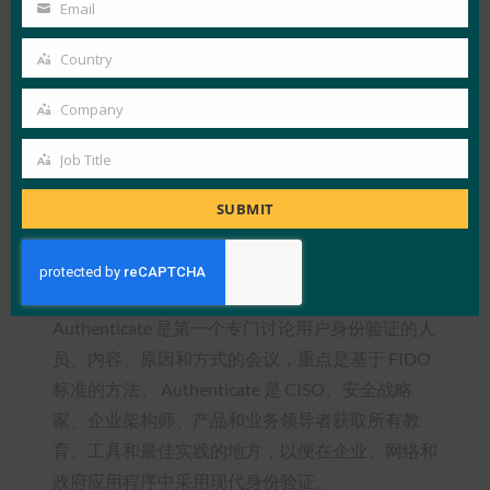
Name
Email
在 Twitter 上关注 Authenticate
@AuthenticateCon
Your
参与对话，并在活动前和活动期间获取重要更新。
email
Country
Country
发推文：
.@FIDOAlliance 正在举办有史以来第一
Company
Company
个致力于现代 #authentication 的行业盛会：
#Authenticate2020！ 该活动将于 6 月 2 日至 3 日
Job Title
Job
在西雅图举行，将提供身份验证的工具 + 最佳实
Title
SUBMIT
践，重点关注基于 FIDO 标准的方法
https://www.authenticatecon.com
关于 Authenticate
Authenticate 是第一个专门讨论用户身份验证的人
员、内容、原因和方式的会议，重点是基于 FIDO
标准的方法。 Authenticate 是 CISO、安全战略
家、企业架构师、产品和业务领导者获取所有教
育、工具和最佳实践的地方，以便在企业、网络和
政府应用程序中采用现代身份验证。