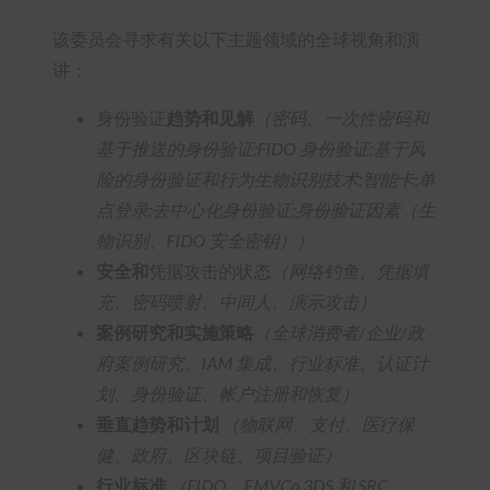
该委员会寻求有关以下主题领域的全球视角和演
讲：
身份验证
趋势和见解
（密码、一次性密码和
基于推送的身份验证;FIDO 身份验证;基于风
险的身份验证和行为生物识别技术;智能卡;单
点登录;去中心化身份验证;身份验证因素（生
物识别、FIDO 安全密钥））
安全和
凭据攻击的状态
（网络钓鱼、凭据填
充、密码喷射、中间人、演示攻击）
案例研究和实施策略
（全球消费者/企业/政
府案例研究、IAM 集成、行业标准、认证计
划、身份验证、帐户注册和恢复）
垂直趋势和计划
（物联网、支付、医疗保
健、政府、区块链、项目验证）
行业标准
（FIDO、EMVCo 3DS 和 SRC、