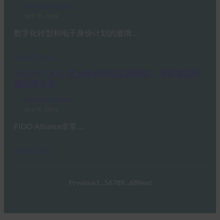
FIDO News Center
18 7 月, 2024
数字化转型和电子身份计划的激增…
Read More →
2024 年 FIDO 亚太峰会宣布主题演讲、演讲嘉宾和
赞助商名单
FIDO News Center
26 6 月, 2024
FIDO Alliance非常…
Read More →
Previous
1
…
5
6
7
8
9
…
68
Next