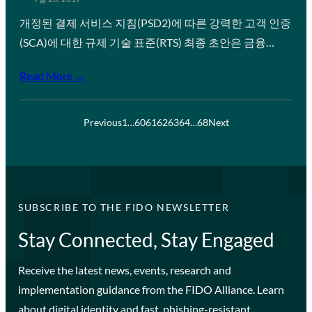
개정된 결제 서비스 지침(PSD2)에 따른 강력한 고객 인증
(SCA)에 대한 규제 기술 표준(RTS) 최종 초안은 금융…
Read More →
Previous
1
…
60
61
62
63
64
…
68
Next
SUBSCRIBE TO THE FIDO NEWSLETTER
Stay Connected, Stay Engaged
Receive the latest news, events, research and
implementation guidance from the FIDO Alliance. Learn
about digital identity and fast, phishing-resistant