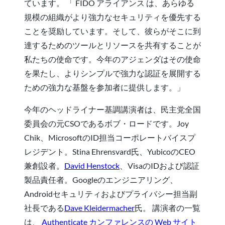
ています。 「 FIDO アライアンス は、あらゆる
規模の組織がより強力なセキュリティを優先する
ことを奨励しています。そして、彼らがそこに到
達するためのツールとリソースを共有することが
私たちの使命です。今年のアジェンダはその使命
を果たし、よりシンプルで強力な認証を展開する
ための強力な基盤を参加者に提供します。」
今年のヘッドライナー基調講演者は、民主党全国
委員会の元CSOであるボブ・ロードです。Joy
Chik、MicrosoftのID担当コーポレートバイスプ
レジデント。Stina Ehrensvard氏、YubicoのCEO
兼創設者。
David Henstock
、VisaのIDおよび認証
製品責任者。Googleのエンジニアリング、
Androidセキュリティおよびプライバシー担当副
社長である
Dave Kleidermacher
氏。 講演者の一覧
は、
Authenticate カンファレンスの Web サイト