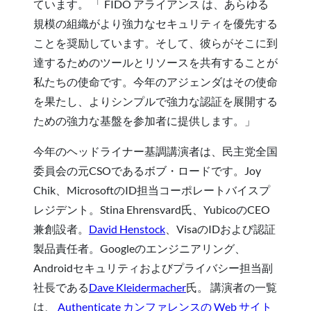
ています。 「 FIDO アライアンス は、あらゆる
規模の組織がより強力なセキュリティを優先する
ことを奨励しています。そして、彼らがそこに到
達するためのツールとリソースを共有することが
私たちの使命です。今年のアジェンダはその使命
を果たし、よりシンプルで強力な認証を展開する
ための強力な基盤を参加者に提供します。」
今年のヘッドライナー基調講演者は、民主党全国
委員会の元CSOであるボブ・ロードです。Joy
Chik、MicrosoftのID担当コーポレートバイスプ
レジデント。Stina Ehrensvard氏、YubicoのCEO
兼創設者。
David Henstock
、VisaのIDおよび認証
製品責任者。Googleのエンジニアリング、
Androidセキュリティおよびプライバシー担当副
社長である
Dave Kleidermacher
氏。 講演者の一覧
は、
Authenticate カンファレンスの Web サイト