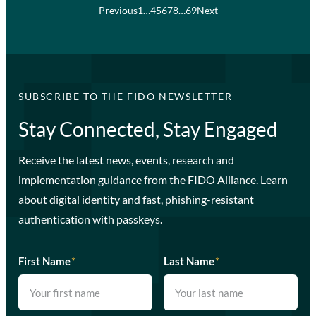
Previous
1
…
4
5
6
7
8
…
69
Next
SUBSCRIBE TO THE FIDO NEWSLETTER
Stay Connected, Stay Engaged
Receive the latest news, events, research and
implementation guidance from the FIDO Alliance. Learn
about digital identity and fast, phishing-resistant
authentication with passkeys.
First Name
*
Last Name
*