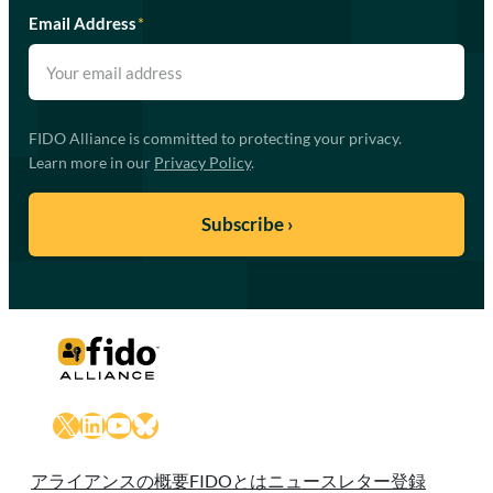
Email Address
*
FIDO Alliance is committed to protecting your privacy.
Learn more in our
Privacy Policy
.
X
LinkedIn
YouTube
Bluesky
アライアンスの概要
FIDOとは
ニュースレター登録