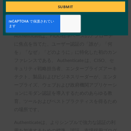
て、最新のユーザー #authentication を確認して
Title
SUBMIT
ください。
www.authenticatecon.com
Authenticateについて
Authenticateは、FIDO標準ベースのアプローチ
に焦点を当てた、ユーザー認証の「誰が」「何
を」「なぜ」「どのように」に特化した初のカン
ファレンスである。 Authenticate は、CISO、セ
キュリティ戦略担当者、エンタープライズアーキ
テクト、製品およびビジネスリーダーが、エンタ
ープライズ、ウェブおよび政府機関アプリケーシ
ョンにモダン認証を導入するためのあらゆる教
育、ツールおよびベストプラクティスを得るため
の場所です。
Authenticateは、よりシンプルで強力な認証の利
用を加速するための標準、認証、市場採用プログ