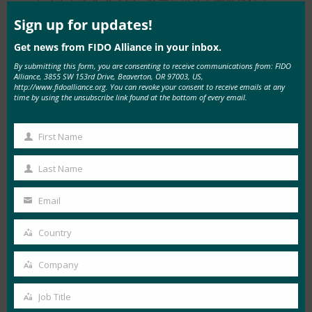
this
す。 FIDO アライアンス のメンバーは、両方のイ
mod
Sign up for updates!
ベントに割引料金で参加することができます。
Get news from FIDO Alliance in your inbox.
By submitting this form, you are consenting to receive communications from: FIDO
Authenticate にご参加ください
Alliance, 3855 SW 153rd Drive, Beaverton, OR 97003, US,
http://www.fidoalliance.org. You can revoke your consent to receive emails at any
Authenticate 2021 には、まだ一部のスポンサー
time by using the unsubscribe link found at the bottom of every email.
シップの機会があります。興味のある企業は、
First Name
https://authenticatecon.com/sponsors/
で詳細を
First
ご覧ください。
Name
Last Name
Last
Twitter
@AuthenticateCon
でAuthenticateをフォ
Name
Email
ローして会話に参加し、イベント前やイベント中
Your
の重要な最新情報を入手してください。
email
Country
Country
これをつぶやく
: @AuthenticateCon議題はここに
Company
Company
あります! イベントのウェブサイトにアクセスし
て、今年の講演者やセッションのトピックを見
Job Title
Job