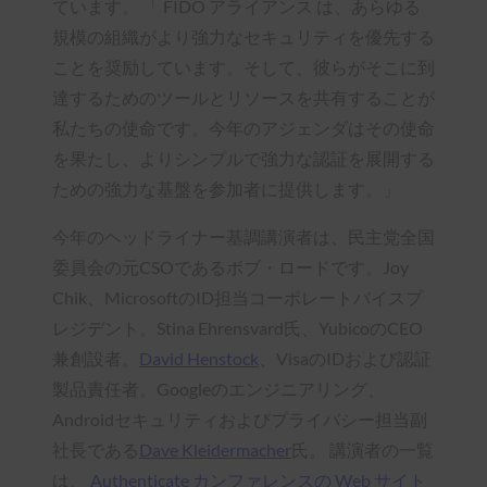
ています。 「 FIDO アライアンス は、あらゆる
規模の組織がより強力なセキュリティを優先する
ことを奨励しています。そして、彼らがそこに到
達するためのツールとリソースを共有することが
私たちの使命です。今年のアジェンダはその使命
を果たし、よりシンプルで強力な認証を展開する
ための強力な基盤を参加者に提供します。」
今年のヘッドライナー基調講演者は、民主党全国
委員会の元CSOであるボブ・ロードです。Joy
Chik、MicrosoftのID担当コーポレートバイスプ
レジデント。Stina Ehrensvard氏、YubicoのCEO
兼創設者。
David Henstock
、VisaのIDおよび認証
製品責任者。Googleのエンジニアリング、
Androidセキュリティおよびプライバシー担当副
社長である
Dave Kleidermacher
氏。 講演者の一覧
は、
Authenticate カンファレンスの Web サイト