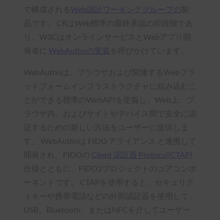
で構成される
Web認証ワーキンググループの
製
品です。 CRはWeb標準の最終承認の前段階であ
り、W3CはオンラインサービスとWebアプリ開
発者に
WebAuthnの実装
を呼びかけています。
WebAuthnは、ブラウザおよび関連するWebプラ
ットフォームインフラストラクチャに組み込むこ
とができる標準のWebAPIを定義し、Web上、ブ
ラウザ内、およびサイトやデバイス間で安全に認
証するための新しい方法をユーザーに提供しま
す。 WebAuthnは FIDO アライアンス と連携して
開発され、FIDOの
Client 認証器 Protocol(CTAP)
仕様とともに、FIDO2プロジェクトのコアコンポ
ーネントです。 CTAPを使用すると、セキュリテ
ィキーや携帯電話などの外部認証器を使用して、
USB、Bluetooth、またはNFCを介してユーザー