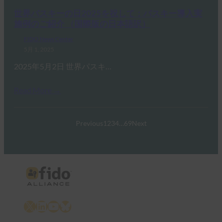
世界パスキーの日2025を祝して：パスキー導入実
施例のご紹介 （国際版の日本語訳）
FIDO News Center
5月 1, 2025
2025年5月2日 世界パスキ…
Read More →
Previous
1
2
3
4
…
69
Next
X
LinkedIn
YouTube
Bluesky