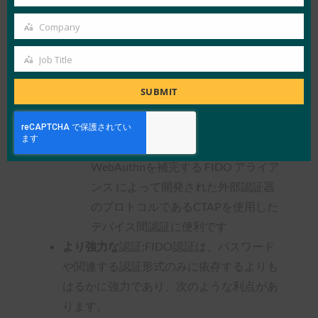
Country
を使用して、1つのジェスチャーでログイ
ンするだけです。
Company
Company
PC、ラップトップ、および/またはモ
Job Title
バイルデバイスの内部または組み込み
Job
の認証システム(指紋や顔の生体認証
Title
SUBMIT
など)
セキュリティキーやモバイルデバイス
などの便利な外部認証器は、
WebAuthnを補完する FIDO アライア
ンス によって開発された外部認証器
のプロトコルであるCTAPを使用した
デバイス間認証に便利です
より強力な
認証:FIDO認証は、パスワード
や関連する認証形式のみに依存するよりも
はるかに強力であり、次のような利点があ
ります。