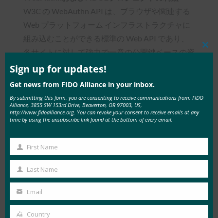
W3C の WebAuthn API は、ブラウザや関連する
Web プラットフォーム インフラストラクチャに
組み込むことができる標準の Web API であり、
各サイトに対して強力で一意の公開鍵ベースの資
Clos
this
格情報を可能にし、あるサイトから盗まれたパス
mod
Sign up for updates!
ワードが別のサイトで使用されるリスクを排除し
Get news from FIDO Alliance in your inbox.
ます。 認証器 を搭載したデバイスにロードされ
By submitting this form, you are consenting to receive communications from: FIDO
Alliance, 3855 SW 153rd Drive, Beaverton, OR 97003, US,
たブラウザで実行されるWebアプリケーション
http://www.fidoalliance.org. You can revoke your consent to receive emails at any
は、パブリックAPIを簡単に呼び出して、パスワ
time by using the unsubscribe link found at the bottom of every email.
ード交換の代わりに、またはパスワード交換に加
えて暗号化操作を使用して、ユーザーのよりシン
First Name
First
プルで強力なFIDO認証を可能にすることがで
Name
Last Name
き、サービスプロバイダーとユーザーに多くの利
Last
点を提供します。
Name
Email
Your
よりシンプルな認証
:ユーザーは、次のもの
email
Country