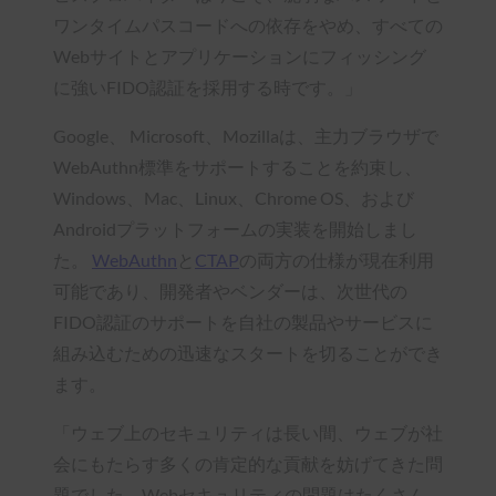
ワンタイムパスコードへの依存をやめ、すべての
Webサイトとアプリケーションにフィッシング
に強いFIDO認証を採用する時です。」
Google、 Microsoft、Mozillaは、主力ブラウザで
WebAuthn標準をサポートすることを約束し、
Windows、Mac、Linux、Chrome OS、および
Androidプラットフォームの実装を開始しまし
た。
WebAuthn
と
CTAP
の両方の仕様が現在利用
可能であり、開発者やベンダーは、次世代の
FIDO認証のサポートを自社の製品やサービスに
組み込むための迅速なスタートを切ることができ
ます。
「ウェブ上のセキュリティは長い間、ウェブが社
会にもたらす多くの肯定的な貢献を妨げてきた問
題でした。Webセキュリティの問題はたくさん