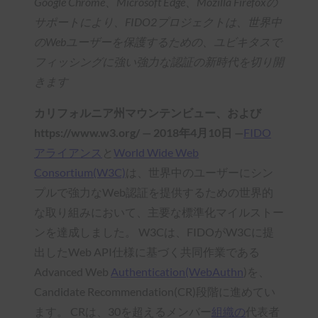
Google Chrome、Microsoft Edge、Mozilla Firefoxの
サポートにより、FIDO2プロジェクトは、世界中
のWebユーザーを保護するための、ユビキタスで
フィッシングに強い強力な認証の新時代を切り開
きます
カリフォルニア州マウンテンビュー、および
https://www.w3.org/ — 2018年4月10日 —
FIDO
アライアンス
と
World Wide Web
Consortium(W3C)
は、世界中のユーザーにシン
プルで強力なWeb認証を提供するための世界的
な取り組みにおいて、主要な標準化マイルストー
ンを達成しました。 W3Cは、FIDOがW3Cに提
出したWeb API仕様に基づく共同作業である
Advanced Web
Authentication(WebAuthn
)を、
Candidate Recommendation(CR)段階に進めてい
ます。 CRは、30を超えるメンバー
組織の
代表者