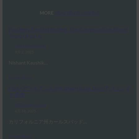
MORE
FIDO NEWS CENTER
Passkeys Are Not Broken. The Conversation About
Them Often Is
FIDO News Center
9月 2, 2025
Nishant Kaushik…
Read More →
FIDOアライアンスがAuthenticate 2025アジェンダ
を発表
FIDO News Center
6月 18, 2025
カリフォルニア州カールスバッド…
Read More →