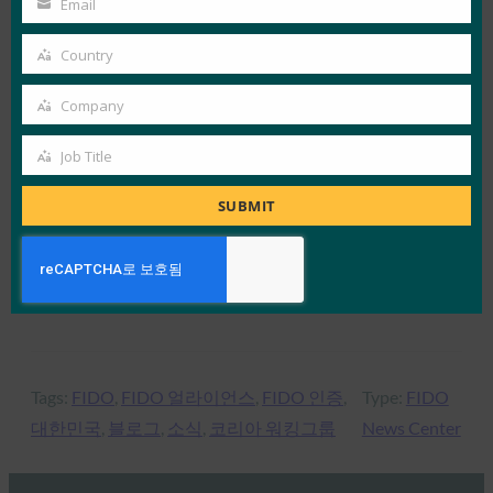
Email
Your
랫폼은 보다 안전한 사이버 네트워크를 제공하고자
email
하는 한국의 목표를 지원합니다. 한국은 온디바이
Country
Country
스 생체인식 인증과 FIDO 인증 솔루션의 상호 운용
Company
가능한 인증의 보안 이점에 주목함에 따라 2018년
Company
에는 한국 내 훨씬 더 광범위한 기업에서 FIDO 표준
Job Title
Job
을 배포할 것으로 예상됩니다. FIDO 표준에 대한 지
Title
원을 추가하는 각 애플리케이션을 통해 한국 시장
SUBMIT
의 사용자는 더 간단하고 안전한 인증 플랫폼을 경
험하고 사기 위험을 크게 줄일 수 있습니다.
Tags:
FIDO
, 
FIDO 얼라이언스
, 
FIDO 인증
, 
Type:
FIDO
대한민국
, 
블로그
, 
소식
, 
코리아 워킹그룹
News Center