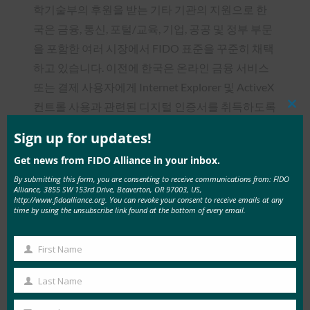
학기술부의 후원을 받는 기타 기관의 지원으로 한
국은 금융, 통신, 포털/교육, 기업, 공공 및 정부 부문
을 포함한 여러 시장에서 FIDO 표준을 꾸준히 채택
하고 있습니다. 이전에 한국은 온라인 금융 서비스
또는 결제 사용자에게 Internet Explorer 및 ActiveX
컨트롤 사용과 관련된 디지털 인증서를 취득하도록
Clos
this
요구하는 정책으로 인해 위험이 높아졌습니다.
mod
Sign up for updates!
FIDO Alliance 스는 지난달 한국에서 FIDO 인증에
Get news from FIDO Alliance in your inbox.
대한 인식을 가속화하고 추진력을 높이기 위해
By submitting this form, you are consenting to receive communications from: FIDO
Alliance, 3855 SW 153rd Drive, Beaverton, OR 97003, US,
FIDO Korea 워킹 그룹을 구성했다고 발표했습니
http://www.fidoalliance.org. You can revoke your consent to receive emails at any
time by using the unsubscribe link found at the bottom of every email.
다. 삼성전자, BC카드, 라온시큐어 등 한국을 선도하
는 기업들이 실무 그룹을 이끌고 있는 가운데, FIDO
First Name
표준의 도입은 내년에 국내 더 많은 기업들에게 반
First
향을 불러일으킬 것으로 예상됩니다.
Name
Last Name
Last
FIDO Alliance의 비전과 그 결과로 탄생한 인증 플
Name