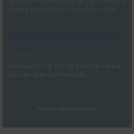
캘리포니아주 마운틴뷰, 2017년 5월 17일 — 250+개 이상
의 회원 및 파트너 조직으로 구성된 산업 컨소시엄인…
Read More →
FIDO Alliance 와 Data Security Council of India, 인
도에서 더 강력한 인증 표준을 촉진하기 위해 협력
FIDO News Center
5월 9, 2017
FIDO India 워킹 그룹, 현지 시장 참여 촉진을 위해 출범
인도 뉴델리 및 캘리포니아 마운틴뷰,…
Read More →
Previous
1
…
63
64
65
66
67
68
Next