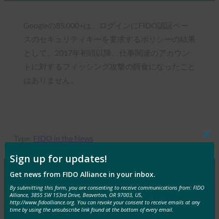
Googleの85,000+は、ログインにFIDO認証ベー
スのセキュリティキーを要求するポリシーの結果
として、2017年初頭以降、仕事関連のアカウン
トに対するフィッシング攻撃の餌食になったこと
はありません。
Type:
FIDO in the News
Clos
this
mod
Sign up for updates!
Get news from FIDO Alliance in your inbox.
By submitting this form, you are consenting to receive communications from: FIDO
MORE
FIDO IN THE NEWS
Alliance, 3855 SW 153rd Drive, Beaverton, OR 97003, US,
http://www.fidoalliance.org. You can revoke your consent to receive emails at any
time by using the unsubscribe link found at the bottom of every email.
生体認証の最新情報:生体認証の信頼を築くため