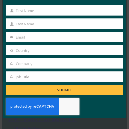
に、ベトナムの銀行はFIDOパスキーを採用すべき:
レポート
First Name
First
FIDO in the News
Name
Last Name
9月 22, 2025
Last
VinCSS は、ベトナムの銀…
Name
Email
Your
Read More →
email
Country
Country
バックエンドニュース: HID は BSP コンプライアン
Company
スをサポートするためにパスワードレス認証を提供
Company
FIDO in the News
Job Title
9月 22, 2025
Job
Title
安全な ID ソリューションを…
SUBMIT
Read More →
Security Boulevard: パスワードを超えて: 適切なパ
スキーを選択するためのガイド
FIDO in the News