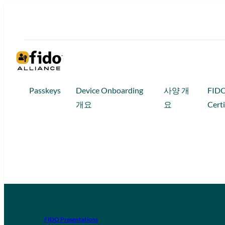
Passkeys
Device Onboarding
사양 개
FID
개요
요
Certi
FIDO Presentations