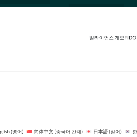
얼라이언스 개요
FIDO
glish
(
영어
)
简体中文
(
중국어 간체
)
日本語
(
일어
)