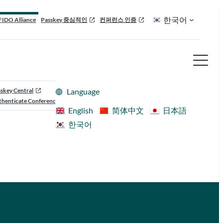
한국어
FIDO Alliance
Passkey 중심적인
컨퍼런스 인증
skey Central
Language
henticate Conference
English
简体中文
日本語
한국어