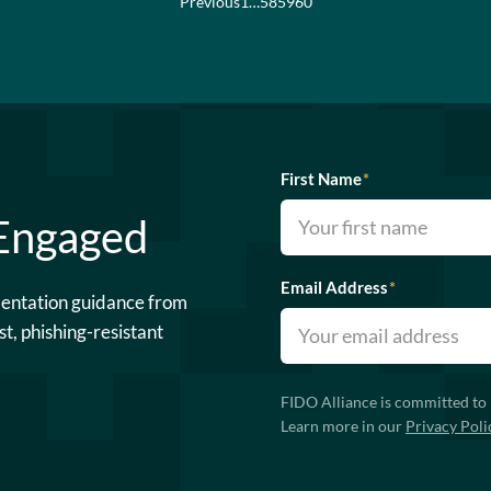
Previous
1
…
58
59
60
First Name
*
 Engaged
Email Address
*
mentation guidance from
st, phishing-resistant
FIDO Alliance is committed to 
Learn more in our
Privacy Poli