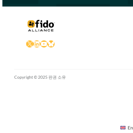
X
LinkedIn
YouTube
Bluesky
Copyright © 2025 판권 소유
En