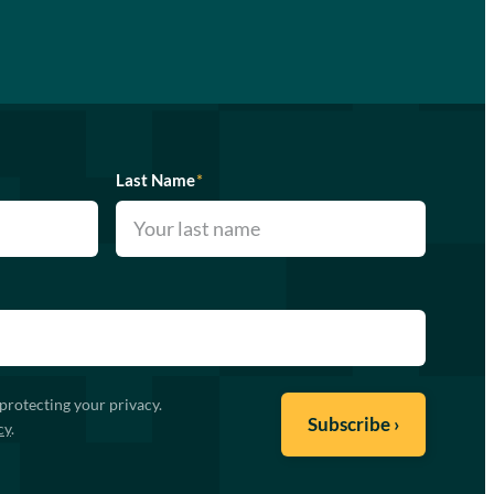
Last Name
*
protecting your privacy.
cy
.