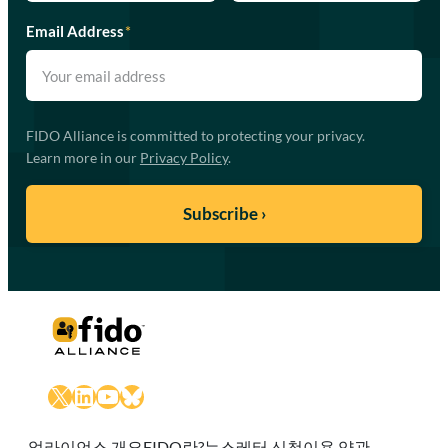
Email Address
*
FIDO Alliance is committed to protecting your privacy.
Learn more in our
Privacy Policy
.
X
LinkedIn
YouTube
Bluesky
얼라이언스 개요
FIDO란?
뉴스레터 신청
이용 약관