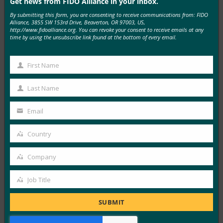
Get news from FIDO Alliance in your inbox.
MORE
FIDO IN THE NEWS
By submitting this form, you are consenting to receive communications from: FIDO
Alliance, 3855 SW 153rd Drive, Beaverton, OR 97003, US,
http://www.fidoalliance.org. You can revoke your consent to receive emails at any
time by using the unsubscribe link found at the bottom of every email.
BangkokPost: 데이터 유출 시대에 신뢰 구축
FIDO in the News
First Name
7월 11, 2019
First
태국 정부는 데이터 보안에 대한 기대치를 충족하기 위해
Name
Last Name
Last
FIDO와 같은 업계 지원 인증을 고려해야 한다고…
Name
Email
Your
Read More →
email
Country
BleepingComputer: Microsoft Azure AD FIDO2 암
Country
호 없는 로그인이 공개 미리 보기로 제공됨
Company
Company
FIDO in the News
7월 10, 2019
Job Title
Job
Microsoft는 로그인 프로세스에서 암호를 제거하기 위해
Title
SUBMIT
Azure Active Directory의 FIDO2 보안 키에 대한 공개 미
리…