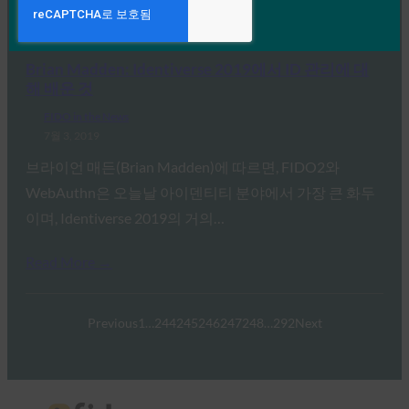
Read More →
Brian Madden: Identiverse 2019에서 ID 관리에 대
해 배운 것
FIDO in the News
7월 3, 2019
브라이언 매든(Brian Madden)에 따르면, FIDO2와
WebAuthn은 오늘날 아이덴티티 분야에서 가장 큰 화두
이며, Identiverse 2019의 거의…
Read More →
Previous
1
…
244
245
246
247
248
…
292
Next