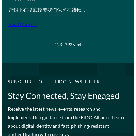
密钥正在彻底改变我们保护在线帐…
Read More →
1
2
3
…
292
Next
SUBSCRIBE TO THE FIDO NEWSLETTER
Stay Connected, Stay Engaged
Receive the latest news, events, research and
implementation guidance from the FIDO Alliance. Learn
about digital identity and fast, phishing-resistant
authentication with passkeys.