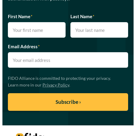
First Name
*
Last Name
*
Email Address
*
FIDO Alliance is committed to protecting your privacy.
Learn more in our
Privacy Policy
.