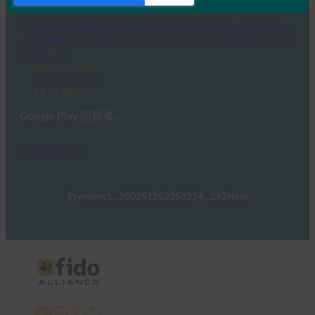
Read More →
The Verge:最新のAndroidデバイスでは、パスワー
ドを必要とせずにアプリにログインできるようにな
りました
FIDO in the News
2月 25, 2019
Google Play 開発者…
Read More →
Previous
1
…
250
251
252
253
254
…
292
Next
X
LinkedIn
YouTube
Bluesky