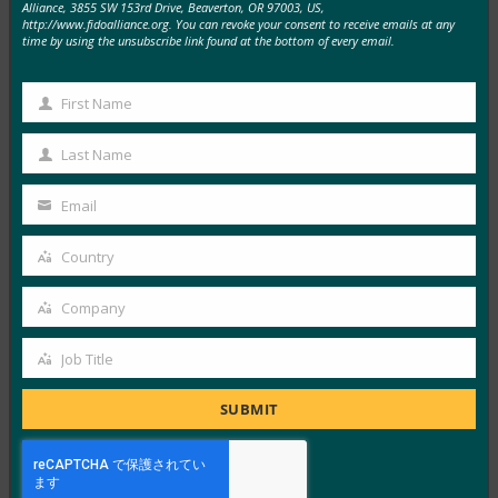
Alliance, 3855 SW 153rd Drive, Beaverton, OR 97003, US,
http://www.fidoalliance.org. You can revoke your consent to receive emails at any
time by using the unsubscribe link found at the bottom of every email.
MORE
FIDO IN THE NEWS
First Name
Engadget:ウェブは、公式のパスワードなしのログ
First
イン標準を得た
Name
Last Name
Last
FIDO in the News
Name
3月 4, 2019
Email
Your
Web認証(別名WebAuth…
email
Country
Country
Read More →
Company
Company
CNET: Google は、10億台のAndroidデバイスのパ
スワードを置き去りにすることを検討しています
Job Title
Job
FIDO in the News
Title
2月 25, 2019
SUBMIT
バルセロナで開催されたモバイル…