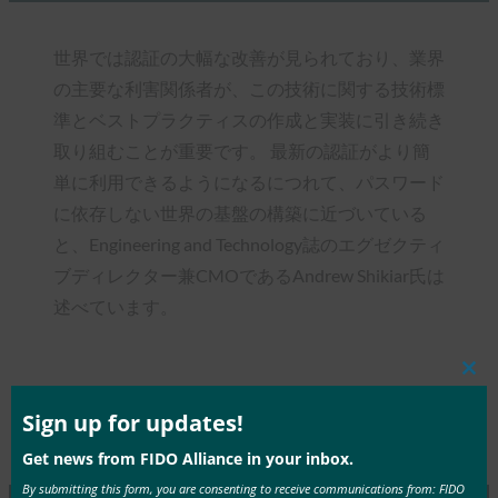
世界では認証の大幅な改善が見られており、業界
の主要な利害関係者が、この技術に関する技術標
準とベストプラクティスの作成と実装に引き続き
取り組むことが重要です。 最新の認証がより簡
単に利用できるようになるにつれて、パスワード
に依存しない世界の基盤の構築に近づいている
と、Engineering and Technology誌のエグゼクティ
ブディレクター兼CMOであるAndrew Shikiar氏は
述べています。
Clos
this
mod
Sign up for updates!
Type:
FIDO in the News
Get news from FIDO Alliance in your inbox.
By submitting this form, you are consenting to receive communications from: FIDO