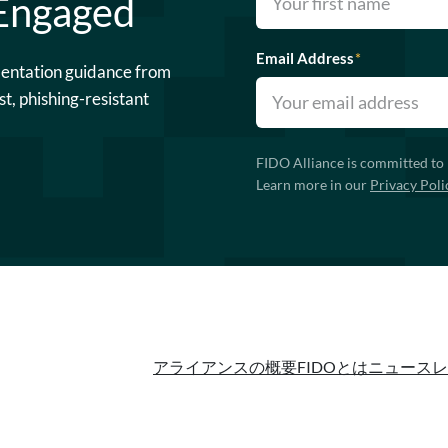
 Engaged
Email Address
*
mentation guidance from
st, phishing-resistant
FIDO Alliance is committed to 
Learn more in our
Privacy Poli
アライアンスの概要
FIDOとは
ニュースレ