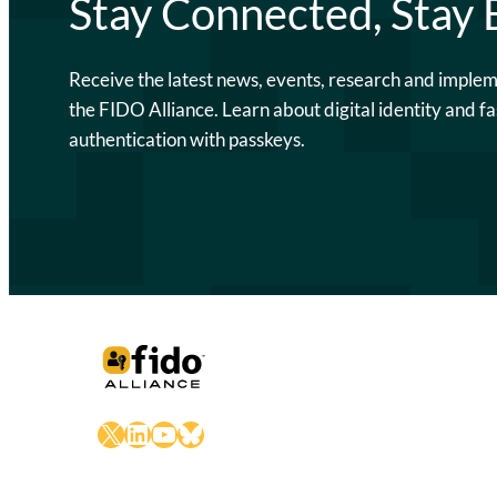
Stay Connected, Stay
Receive the latest news, events, research and imple
the FIDO Alliance. Learn about digital identity and fa
authentication with passkeys.
X
LinkedIn
YouTube
Bluesky