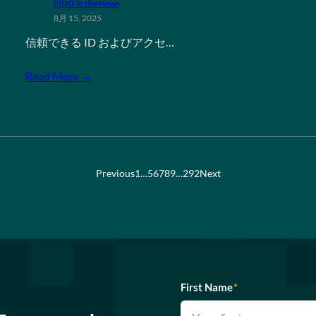
FIDO in the News
8月 15, 2025
信頼できる ID およびアクセ…
Read More →
Previous
1
…
5
6
7
8
9
…
292
Next
First Name
*