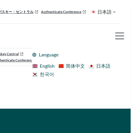
日本語
パスキー・セントラル
Authenticate Conference
skey Central
Language
henticate Conference
English
简体中文
日本語
한국어