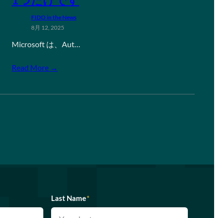
FIDO in the News
8月 12, 2025
Microsoft は、Aut…
Read More →
Last Name
*