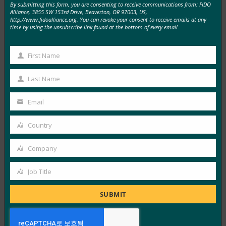
By submitting this form, you are consenting to receive communications from: FIDO
Reddit, 온라인 안전법에 따라 영국 사용자에게 필수
Alliance, 3855 SW 153rd Drive, Beaverton, OR 97003, US,
http://www.fidoalliance.org. You can revoke your consent to receive emails at any
신원 확인 시행
time by using the unsubscribe link found at the bottom of every email.
FIDO in the News
7월 24, 2025
First Name
First
Reddit은 2025년 7월에 발효된 영국의 온라인 안전법을
Name
Last Name
준수하기 위해 영국 사용자에게 의무적인 연령 확인을 시
Last
행했습니다.…
Name
Email
Your
Read More →
email
Country
Country
National World: 160억 개의 비밀번호 유출: 사이버
보안 전문가가 반복적인 공격에 대해 경고함에 따라
Company
Company
자신을 보호하는 방법
Job Title
FIDO in the News
Job
7월 11, 2025
Title
SUBMIT
사이버 보안 전문가들은 사상 최대 규모의 데이터 유출로
구글, 페이스북, 애플, 심지어 정부 서비스와 같은…