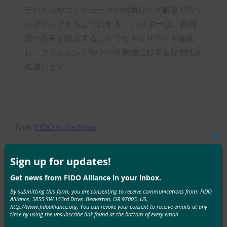
デバイスやコンピュータの画面ロック解除方法で
ログインできるようにする。 パスキーは、再利
用や共有を防止することでセキュリティを強化
し、フィッシングやデータ漏洩に対する脆弱性を
低減します。
Type:
FIDO in the News
Clos
this
mod
Sign up for updates!
Get news from FIDO Alliance in your inbox.
MORE
FIDO IN THE NEWS
By submitting this form, you are consenting to receive communications from: FIDO
Alliance, 3855 SW 153rd Drive, Beaverton, OR 97003, US,
ZDNet: 同期可能なパスキーと同期不可能なパスキ
http://www.fidoalliance.org. You can revoke your consent to receive emails at any
time by using the unsubscribe link found at the bottom of every email.
ー: ローミング認証システムは両方の長所を生かし