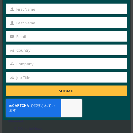
たものですか?
First Name
FIDO in the News
First
8月 12, 2025
Name
Last Name
好むと好まざるとにかかわらず、…
Last
Name
Email
Your
Read More →
email
インテリジェント CISO: HID が次世代 FIDO ハード
Country
Country
ウェアと大規模な一元管理を発表
Company
FIDO in the News
Company
8月 12, 2025
Job Title
Job
信頼できる ID およびアクセ…
Title
SUBMIT
Read More →
ZDNet: パスキー デバイスが盗まれた場合はどうな
りますか?パスワードレスの未来におけるリスク管
理方法
FIDO in the News