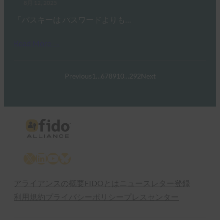
8月 12, 2025
「パスキーは パスワードよりも…
Read More →
Previous
1
…
6
7
8
9
10
…
292
Next
X
LinkedIn
YouTube
Bluesky
アライアンスの概要
FIDOとは
ニュースレター登録
利用規約
プライバシーポリシー
プレスセンター