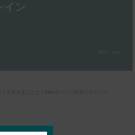
インイン
8月 1, 2018
パスワードを覚えることなくWebサイトに安全にサインイ
Close
this
module