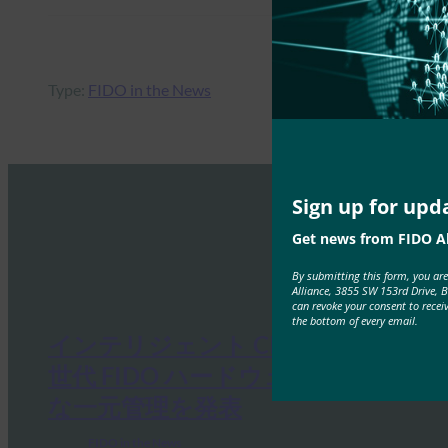
Type:
FIDO in the News
Sign up for upd
Get news from FIDO Al
By submitting this form, you ar
Alliance, 3855 SW 153rd Drive, 
can revoke your consent to recei
the bottom of every email.
インテリジェント CISO: HID が次
世代 FIDO ハードウェアと大規模
な一元管理を発表
FIDO in the News