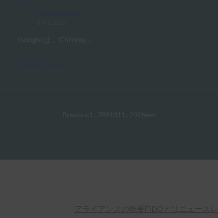
FIDO in the News
8月 1, 2025
Google は、Chrome…
Read More →
Previous
1
…
7
8
9
10
11
…
292
Next
アライアンスの概要
FIDOとは
ニュースレ