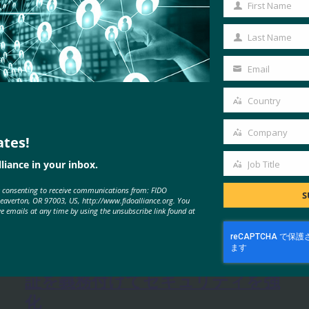
First Name
First
Name
Last Name
Last
Name
Email
Your
email
Country
Country
Company
ates!
Company
liance in your inbox.
Job Title
Job
MORE
FIDO IN THE NEWS
e consenting to receive communications from: FIDO
Title
S
Beaverton, OR 97003, US, http://www.fidoalliance.org. You
ve emails at any time by using the unsubscribe link found at
MobileIDWorld: Google Chrome
はパスワードの自動入力に生体認
証を義務付けてセキュリティを強
化