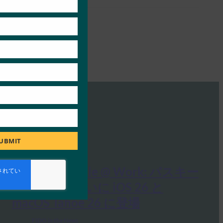
UBMIT
9to5Mac: Apple @ Work: パスキー
の移植性がついに iOS 26 と
macOS Tahoe 26 に登場
FIDO in the News