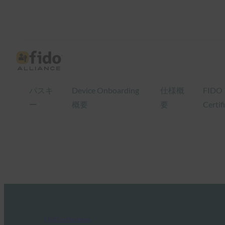
パスキ
Device Onboarding
仕様概
FIDO
ー
概要
要
Certif
FIDO in the News