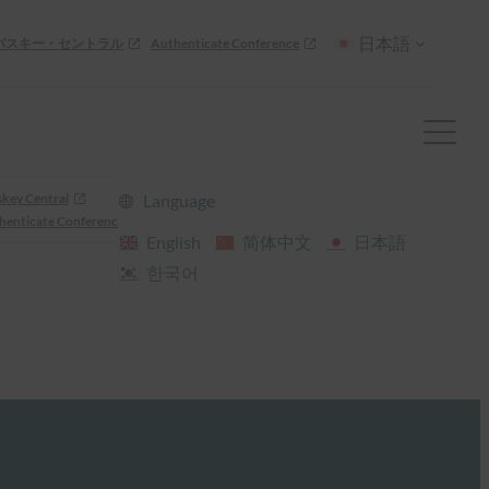
日本語
パスキー・セントラル
Authenticate Conference
skey Central
Language
henticate Conference
English
简体中文
日本語
한국어