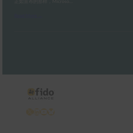
正如宣布的那样，Microso…
Read More →
X
LinkedIn
YouTube
Bluesky