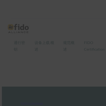
通行密
设备上载 概
规范概
FIDO
钥
述
述
Certification
FIDO in the News