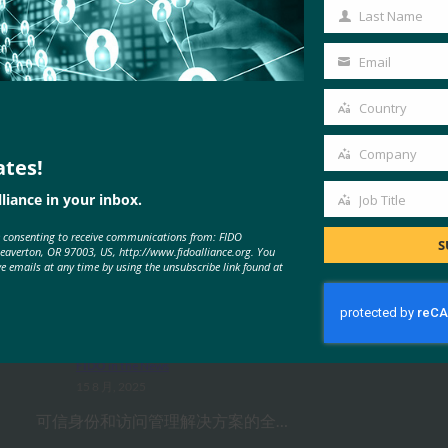
Name
Last Name
Last
Name
Email
Your
email
Country
Country
Company
ates!
Company
liance in your inbox.
Job Title
Job
MORE
FIDO IN THE NEWS
e consenting to receive communications from: FIDO
Title
S
Beaverton, OR 97003, US, http://www.fidoalliance.org. You
ve emails at any time by using the unsubscribe link found at
Security.World：HID 推出下一代
FIDO 硬件和大规模集中管理
FIDO in the News
15 8 月, 2025
可信身份和访问管理解决方案的全…