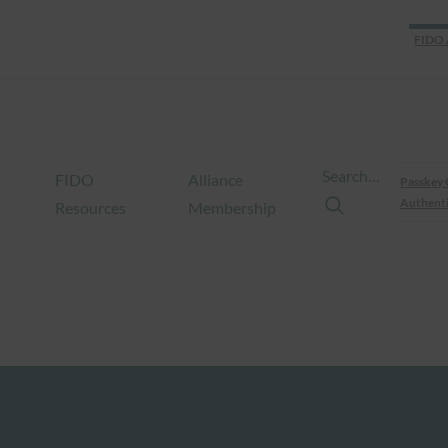
FIDO 
Search…
FIDO
Alliance
Passkey 
Authenti
Resources
Membership