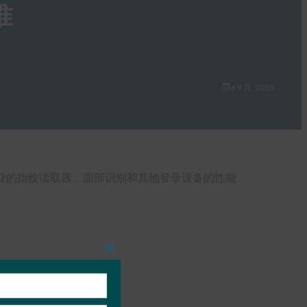
准
6 9 月, 2018
测试整个行业的指纹读取器、面部识别和其他登录设备的性能
Close
this
module