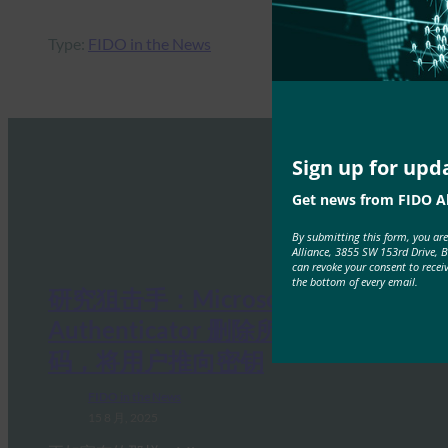
Type:
FIDO in the News
Sign up for upd
Get news from FIDO Al
By submitting this form, you ar
Alliance, 3855 SW 153rd Drive, 
can revoke your consent to recei
the bottom of every email.
研究狙击手：Microsoft
Authenticator 删除所有存储的密
码，将用户推向密钥
FIDO in the News
15 8 月, 2025