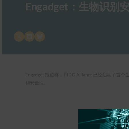
Engadget：生物
Share on X
Share on LinkedIn
Share on Bluesky
Engadget 报道称， FIDO Alliance
和安全性。