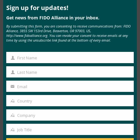
ライベートで、 また、オンラインサービスへの
this
mod
Sign up for updates!
認証時に使いやすくなっています。
Get news from FIDO Alliance in your inbox.
について 欧州経済協力会議
By submitting this form, you are consenting to receive communications from: FIDO
Alliance, 3855 SW 153rd Drive, Beaverton, OR 97003, US,
http://www.fidoalliance.org. You can revoke your consent to receive emails at any
EMVCoはグローバルな 世界的な相互運用性と受
time by using the unsubscribe link found at the bottom of every email.
容を促進する技術機関 EMV仕様の管理と進化に
よる安全な決済取引 および関連するテストプロ
First Name
First
セス。 EMVは、 対面とリモートでグローバルに
Name
Last Name
相互運用可能な安全な支払い 環境。 EMV仕様の
Last
採用と関連する承認 認証プロセスにより、統一
Name
Email
された国際決済の枠組みが促進されます。 これ
Your
は、進歩するさまざまな決済手段、テクノロジ
email
Country
Country
ー、および 受け入れ環境。 仕様はロイヤリティ
Company
フリーで利用できます。 柔軟性を持たせるよう
Company
に設計されており、国の支払いに合わせて地域的
Job Title
Job
に適応させることができます 要件と地域の規制