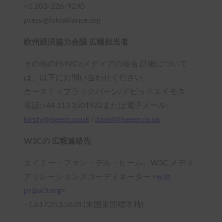
+1 203-226-9290
press@fidoalliance.org
欧州経済協力会議 広報担当者
その他のEMVCoメディアの場合 詳細について
は、以下にお問い合わせください。
カースティブラックバーン/デビッドエイモス –
電話:+44 113 3501922または電子メール:
kirsty@iseepr.co.uk
/
david@iseepr.co.uk
W3Cの 広報連絡先
エイミー・ファン・デル・ヒール、W3C メディ
アリレーションズコーディネーター <
w3t-
pr@w3.org
>
+1.617.253.5628 (米国東部標準時)