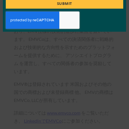
Title
に対応します。
SUBMIT
EMVCoは、American Express、Discover、JCB、
Mastercard、UnionPay、Visaが共同で所有して
おり、EMV仕様の技術的進歩に重点を置いてい
ます。 EMVCoは、すべての決済関係者に戦略的
および技術的な方向性を示すためのプラットフォ
ームを提供するために、 アソシエイトプログラ
ム を運営し、すべての関係者の参加を奨励して
います。
EMV®は登録されています 米国およびその他の
国での商標および未登録商標 他。 EMVの商標は
EMVCo, LLCが所有しています。
詳細については
www.emvco.com
をご覧いただ
き、
LinkedInでEMVCo
にご参加ください。