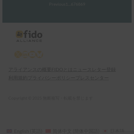
Previous
1
…
67
68
69
X
LinkedIn
YouTube
Bluesky
アライアンスの概要
FIDOとは
ニュースレター登録
利用規約
プライバシーポリシー
プレスセンター
Copyright © 2025 無断複写・転載を禁じます
English
(
英語
)
简体中文
(
簡体中国語
)
日本語