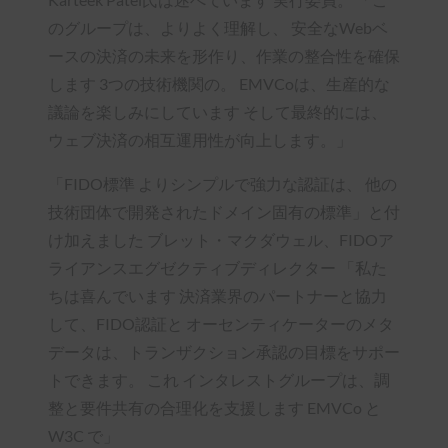
のグループは、よりよく理解し、 安全なWebベ
ースの決済の未来を形作り、作業の整合性を確保
します 3つの技術機関の。 EMVCoは、生産的な
議論を楽しみにしています そして最終的には、
ウェブ決済の相互運用性が向上します。」
「FIDO標準 よりシンプルで強力な認証は、 他の
技術団体で開発されたドメイン固有の標準」と付
け加えました ブレット・マクダウェル、FIDOア
ライアンスエグゼクティブディレクター 「私た
ちは喜んでいます 決済業界のパートナーと協力
して、FIDO認証と オーセンティケーターのメタ
データは、トランザクション承認の目標をサポー
トできます。 これ インタレストグループは、調
整と要件共有の合理化を支援します EMVCo と
W3C で」