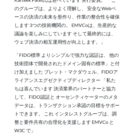
のグループは、よりよく理解し、 安全なWebベ
ースの決済の未来を形作り、作業の整合性を確保
します 3つの技術機関の。 EMVCoは、生産的な
議論を楽しみにしています そして最終的には、
ウェブ決済の相互運用性が向上します。」
「FIDO標準 よりシンプルで強力な認証は、 他の
技術団体で開発されたドメイン固有の標準」と付
け加えました ブレット・マクダウェル、FIDOア
ライアンスエグゼクティブディレクター 「私た
ちは喜んでいます 決済業界のパートナーと協力
して、FIDO認証と オーセンティケーターのメタ
データは、トランザクション承認の目標をサポー
トできます。 これ インタレストグループは、調
整と要件共有の合理化を支援します EMVCo と
W3C で」