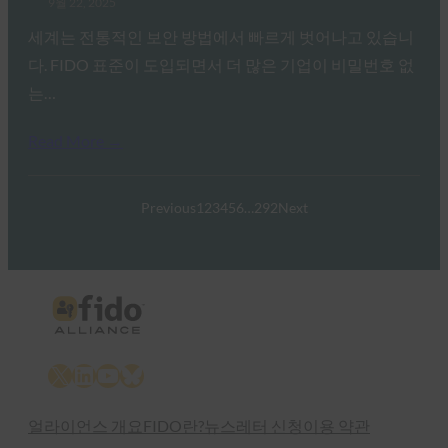
9월 22, 2025
세계는 전통적인 보안 방법에서 빠르게 벗어나고 있습니
다. FIDO 표준이 도입되면서 더 많은 기업이 비밀번호 없
는…
Read More →
Previous
1
2
3
4
5
6
…
292
Next
X
LinkedIn
YouTube
Bluesky
얼라이언스 개요
FIDO란?
뉴스레터 신청
이용 약관