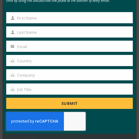
time by using the unsubscribe link found at the bottom of every email.
다운로드하여 다음을 알아보세요.…
First Name
First
Read More →
Name
Last Name
팟캐스트: 암호 없는 전환: 현대 기업을 위한 ID 재고하
Last
기
Name
Email
Your
FIDO in the News
9월 23, 2025
email
Country
Country
Imprivata의 새로운 팟캐스트인 Access Point의 첫 번째
Company
에피소드에서는 진행자 Joel Burleson-Davis와 Chip
Company
Hughes가 FIDO Alliance의…
Job Title
Job
Read More →
Title
SUBMIT
인디언 익스프레스: ‘비밀번호 재설정으로 인해 기업
이 생각하는 것보다 더 많은 비용이 듭니다’: Zoho 경
영진이 비밀번호 없는 전환의 ROI에 대해 설명합니다.
FIDO in the News