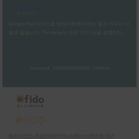
FIDO in the News
2월 25, 2019
Google Play 서비스로 업데이트해야 하는 좋은 이유는 다
음과 같습니다. The Verge는 버전 7.0 이상을 실행하는…
Read More →
Previous
1
…
250
251
252
253
254
…
292
Next
X
LinkedIn
YouTube
Bluesky
얼라이언스 개요
FIDO란?
뉴스레터 신청
이용 약관