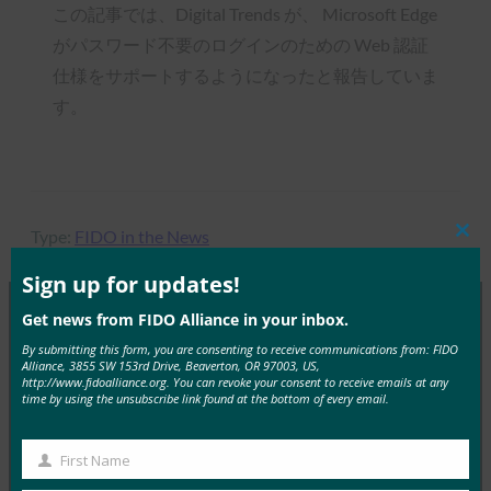
この記事では、Digital Trends が、 Microsoft Edge
がパスワード不要のログインのための Web 認証
仕様をサポートするようになったと報告していま
す。
Type:
FIDO in the News
Clos
this
mod
Sign up for updates!
Get news from FIDO Alliance in your inbox.
MORE
FIDO IN THE NEWS
By submitting this form, you are consenting to receive communications from: FIDO
Alliance, 3855 SW 153rd Drive, Beaverton, OR 97003, US,
http://www.fidoalliance.org. You can revoke your consent to receive emails at any
time by using the unsubscribe link found at the bottom of every email.
MakeUseOf:この新しいログイン詐欺に注意してく
ださい(およびハッキングから身を守る方法)
First Name
FIDO in the News
First
7月 26, 2017