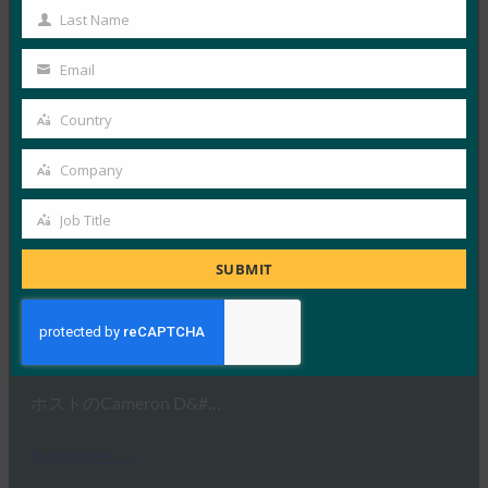
Name
Last Name
Last
新しいログイン詐欺がユーザーを…
Name
Email
Your
Read More →
email
Country
支払いを引き受ける:FIDOが認証の縛りを強化
Country
FIDO in the News
Company
Company
7月 25, 2017
アトランタ連邦準備銀行のRet…
Job Title
Job
Title
SUBMIT
Read More →
One World Identity: Open Sesame: 認証標準の構築
FIDO in the News
7月 18, 2017
ホストのCameron D&#…
Read More →