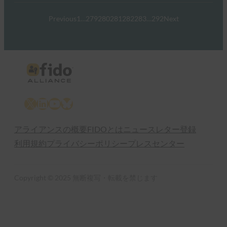
Previous
1
…
279
280
281
282
283
…
292
Next
X
LinkedIn
YouTube
Bluesky
アライアンスの概要
FIDOとは
ニュースレター登録
利用規約
プライバシーポリシー
プレスセンター
Copyright © 2025 無断複写・転載を禁じます