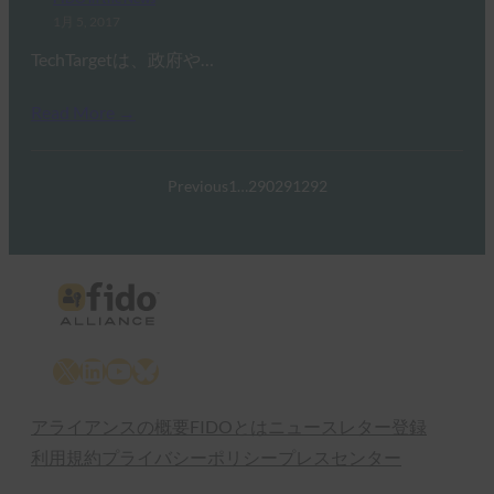
1月 5, 2017
TechTargetは、政府や…
Read More →
Previous
1
…
290
291
292
X
LinkedIn
YouTube
Bluesky
アライアンスの概要
FIDOとは
ニュースレター登録
利用規約
プライバシーポリシー
プレスセンター