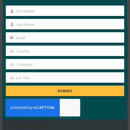
First Name
Type:
FIDO in the News
First
Name
Last Name
Last
Name
Email
Your
MORE
FIDO IN THE NEWS
email
Country
Country
InfoWorld: Better authentication: Go get ‘em,
Company
FIDO(認証の改善:FIDO)
Company
FIDO in the News
Job Title
Job
1月 5, 2017
Title
FIDOに関するこの特集では、…
SUBMIT
Read More →
TechTarget:FIDO認証規格がパスワードの受け渡し
を通知する可能性
FIDO in the News