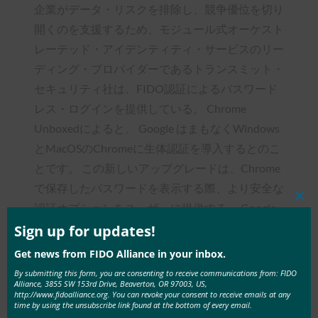
企業がデータ・リスクを排除し、競争優位を切り
開くのを支援するため、モジュール式オーケスト
レーテッド・アイデンティティ・サービスのリー
ディング・プロバイダーであるトランスミット・
セキュリティ社は、FIDO認証によるパスワード
レス・ログインを提供している。 Chrome
Unboxedによると、 Google はまもなくWindows
とMacOSのChromeに生体認証を導入するとのこ
とです。 この新しいアップグレードは、Chrome
で保存したパスワードを表示する際、より安全な
Clos
認証オプションをユーザーに提供する。 Google
this
によるこの新しい動きを踏まえて、Transmit
mod
Sign up for updates!
Securityは生体認証のガイドをリリースしまし
Get news from FIDO Alliance in your inbox.
た。
By submitting this form, you are consenting to receive communications from: FIDO
Alliance, 3855 SW 153rd Drive, Beaverton, OR 97003, US,
http://www.fidoalliance.org. You can revoke your consent to receive emails at any
time by using the unsubscribe link found at the bottom of every email.