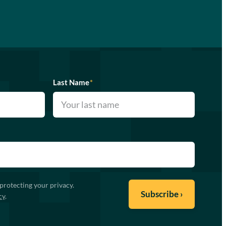
Last Name
*
protecting your privacy.
cy
.