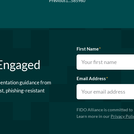
Previous
1
…
58
59
60
First Name
*
 Engaged
Email Address
*
mentation guidance from
st, phishing-resistant
FIDO Alliance is committed to 
Learn more in our
Privacy Poli