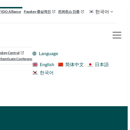
한국어
FIDO Alliance
Passkey 중심적인
컨퍼런스 인증
skey Central
Language
henticate Conference
English
简体中文
日本語
한국어