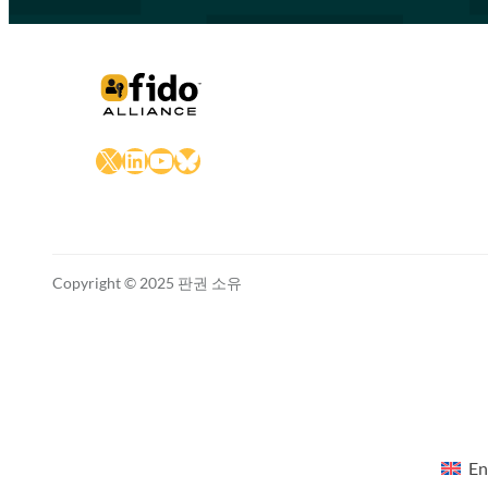
X
LinkedIn
YouTube
Bluesky
Copyright © 2025 판권 소유
En