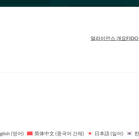
얼라이언스 개요
FIDO
glish
(
영어
)
简体中文
(
중국어 간체
)
日本語
(
일어
)