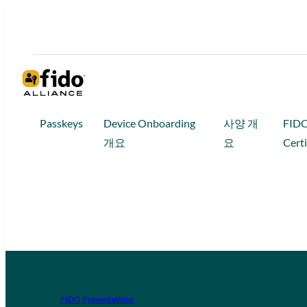
Passkeys
Device Onboarding
사양 개
FID
개요
요
Certi
FIDO Presentations