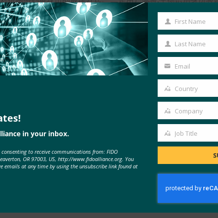
和 Web）实现身份验证逻辑。 我们想设计一个“一次编写，随处工作
First Name
First
Name
Last Name
Last
Web （W3C） 标准。 同样，这有助于我们实现“一次编写，随
Name
Email
Your
作伙伴合作过？
email
Country
Country
服务器。 在开发过程中，我们与FIDO日本工作组密切合作;我要
Company
ates!
Company
角色？
liance in your inbox.
Job Title
Job
。 它还将增强我们内部系统的安全性。
e consenting to receive communications from: FIDO
Title
S
Beaverton, OR 97003, US, http://www.fidoalliance.org. You
么建议？
ve emails at any time by using the unsubscribe link found at
匙解决方案！
于KDDI的信息？