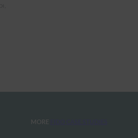
DI。
MORE
FIDO CASE STUDIES