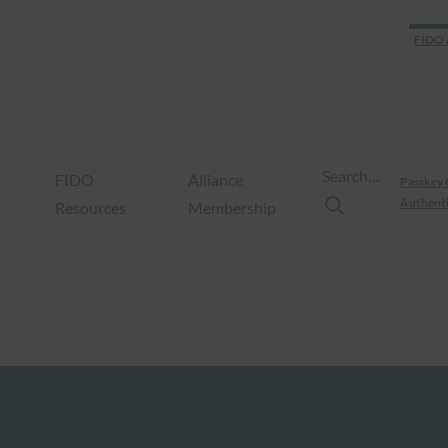
FIDO 
Search…
FIDO
Alliance
Passkey 
Authenti
Resources
Membership