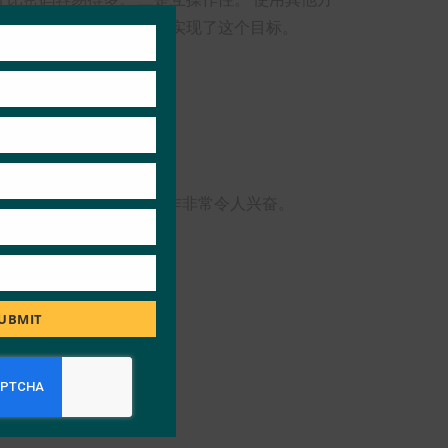
Close
this
”的系统。 FIDO帮助我们实现了这个目标。
module
处工作”的目标。
感谢他们的支持。 与他们合作非常令人兴奋。
UBMIT