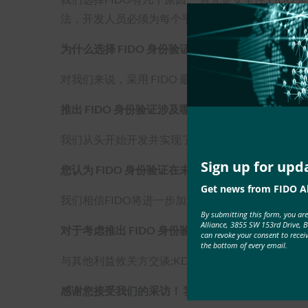
法，开发人员必须为每个平台（iOS、Android 
为什么选择 FIDO 身份验证而不是其他选项？
对我们来说，采用 FIDO 最重要的一点是它是一个 
推出 FIDO 身份验证涉及哪些步骤？ 您是否与合
我们从头开始开发并实现了 FIDO 身份验证器和
Sign up for upd
您认为 FIDO 身份验证在未来为您的公司扮演什么
Get news from FIDO Al
我们相信FIDO将进一步加速我们的身份识别业务
By submitting this form, you ar
Alliance, 3855 SW 153rd Drive, 
对于考虑推出 FIDO 身份验证的其他组织，您有什
can revoke your consent to recei
the bottom of every email.
与其他利益攸关方交谈;KDDI等公司正在提供交钥
感谢您接受我们的采访！ 我们在哪里可以了解更多关