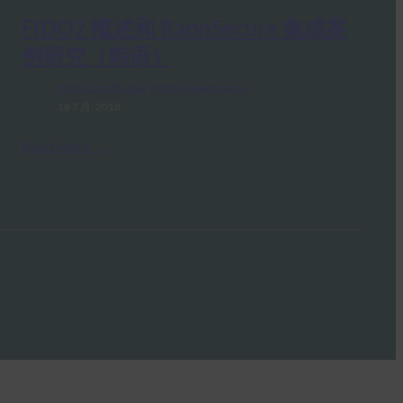
FIDO2 概述和 RaonSecure 集成案
例研究（韩语）
FIDO Case Studies
, 
FIDO Presentations
18 7 月, 2018
Read More →