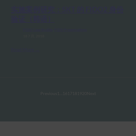
实施案例研究：SKT 的 FIDO2 身份
验证（韩语）
FIDO Case Studies
, 
FIDO Presentations
18 7 月, 2018
Read More →
Previous
1
…
16
17
18
19
20
Next