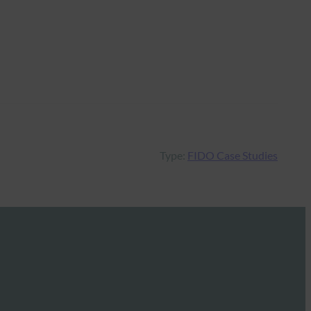
Type:
FIDO Case Studies