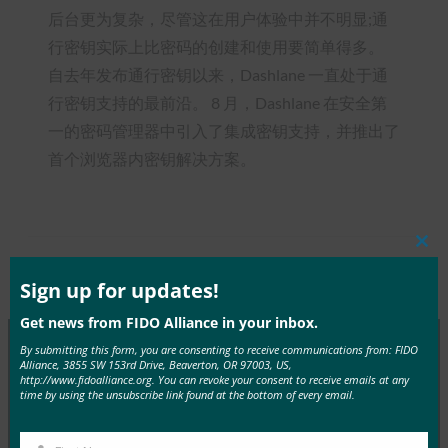
后台更为复杂，尽管这在用户体验中并不明显;通
行密钥实际上比密码的创建和使用要简单得多。
自去年发布通行密钥以来，Dashlane 一直处于通
行密钥支持的最前沿。 8 月，Dashlane 在安全第
一的密码管理器中引入了集成密钥支持，并推出了
首个浏览器内密钥解决方案。
Clos
this
Type:
FIDO in the News
mod
Sign up for updates!
Get news from FIDO Alliance in your inbox.
By submitting this form, you are consenting to receive communications from: FIDO
Alliance, 3855 SW 153rd Drive, Beaverton, OR 97003, US,
MORE
FIDO IN THE NEWS
http://www.fidoalliance.org. You can revoke your consent to receive emails at any
time by using the unsubscribe link found at the bottom of every email.
The Hill：利用生物识别技术保护政府基础设施