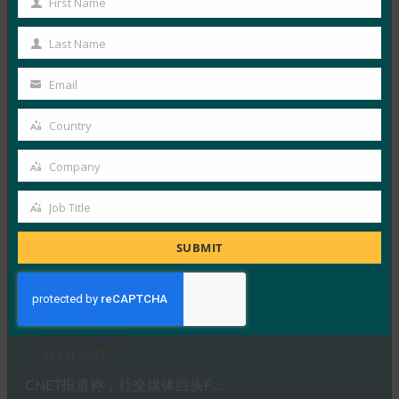
First Name
First
FIDO in the News
23 2 月, 2017
Name
Last Name
Last
这篇来自《国会山报》的报道分享…
Name
Email
Your
Read More →
email
Country
Country
生物识别技术更新： FIDO Alliance 展示 FIDO 认证
产品的生态系统
Company
Company
FIDO in the News
23 2 月, 2017
Job Title
Job
生物识别更新报告了新的 FID…
Title
SUBMIT
Read More →
CNET：Facebook现在允许你用钥匙锁定登录
FIDO in the News
31 1 月, 2017
CNET报道称，社交媒体巨头F…