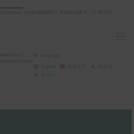
한국어
FIDO Alliance
Passkey 중심적인
컨퍼런스 인증
skey Central
Language
henticate Conference
English
简体中文
日本語
한국어