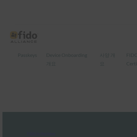
Passkeys
Device Onboarding
사양 개
FID
개요
요
Certi
FIDO in the News