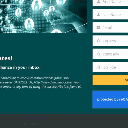
First Name
First
Name
Last Name
Last
Name
Email
Your
email
Country
Country
Company
ates!
Company
liance in your inbox.
Job Title
Job
MORE
FIDO IN THE NEWS
e consenting to receive communications from: FIDO
Title
S
Beaverton, OR 97003, US, http://www.fidoalliance.org. You
ve emails at any time by using the unsubscribe link found at
TechTarget: FIDO 인증 표준은 암호
전달을 나타낼 수 있습니다.
FIDO in the News
1월 5, 2017