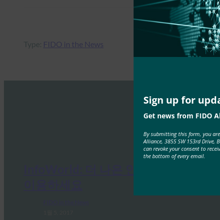
Type:
FIDO in the News
Sign up for upd
Get news from FIDO Al
By submitting this form, you ar
Alliance, 3855 SW 153rd Drive, 
can revoke your consent to recei
the bottom of every email.
InfoWorld: 더 나은 인증: FIDO를
이용하세요
FIDO in the News
1월 5, 2017