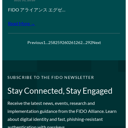
FIDO アライアンス エグゼ…
Read More →
Previous
1
…
258
259
260
261
262
…
292
Next
SUBSCRIBE TO THE FIDO NEWSLETTER
Stay Connected, Stay Engaged
Receive the latest news, events, research and
implementation guidance from the FIDO Alliance. Learn
about digital identity and fast, phishing-resistant
authentication with passkeys.