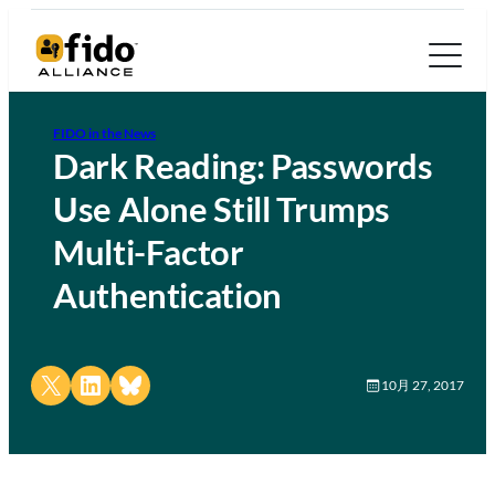
FIDO in the News
Dark Reading: Passwords
Use Alone Still Trumps
Multi-Factor
Authentication
Share on X
Share on LinkedIn
Share on Bluesky
10月 27, 2017