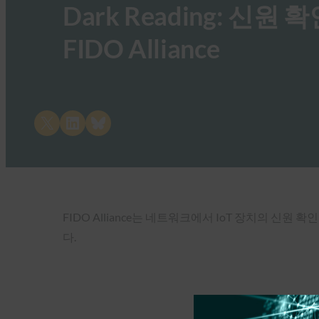
Dark Reading: 신원
FIDO Alliance
Share on X
Share on LinkedIn
Share on Bluesky
FIDO Alliance는 네트워크에서 IoT 장치의 신원
다.