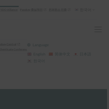
한국어
FIDO Alliance
Passkey 중심적인
컨퍼런스 인증
skey Central
Language
henticate Conference
English
简体中文
日本語
한국어