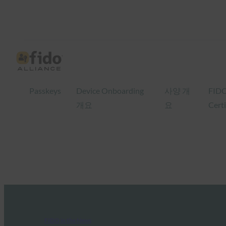
Passkeys
Device Onboarding
사양 개
FID
개요
요
Certi
FIDO in the News