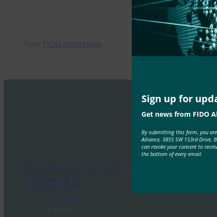
Type:
FIDO in the News
Sign up for upd
Get news from FIDO Al
By submitting this form, you ar
Alliance, 3855 SW 153rd Drive, 
can revoke your consent to recei
the bottom of every email.
InfoWorld: 더 나은 인증: FIDO를
이용하세요
FIDO in the News
1월 5, 2017