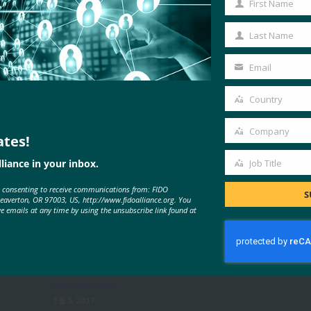
First Name
First
Name
Last Name
Last
Name
Email
Your
email
Country
Country
Company
ates!
Company
liance in your inbox.
Job Title
Job
MORE
FIDO IN THE NEWS
e consenting to receive communications from: FIDO
Title
S
Beaverton, OR 97003, US, http://www.fidoalliance.org. You
ve emails at any time by using the unsubscribe link found at
TechTarget: FIDO 인증 표준은 암호
전달을 나타낼 수 있습니다.
FIDO in the News
1월 5, 2017